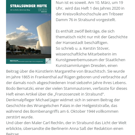
Nun ist es soweit. Am 10. März, um 19
Uhr, wird das Heft 1 des Jahres 2020 in
der Kreisvolkshochschule am Tribseer
Damm 76 in Stralsund vorgestellt.
Es enthält zwölf Beiträge, die sich
thematisch nicht nur mit der Geschichte
der Hansestadt beschäftigen.
So schrieb u. a. Kerstin Stöver,
wissenschaftliche Mitarbeiterin im
Kunstgewerbemuseum der Staatlichen
Kunstsammlungen Dresden, einen
Beitrag über die Künstlerin Margarethe von Brauchitsch. Sie wurde
im Jahre 1865 in Frankenthal auf Rügen geboren und verbrachte auf
der damals noch abgeschiedenen Insel siebzehn Jahre ihres Lebens.
Bodo Bernatzki, einer der vielen Stammautoren, verfasste für dieses
Heft einen Artikel über die „Franzosenzeit in Stralsund“.
Denkmalpfleger Michael Jager widmet sich in seinem Beitrag der
Geschichte des Wrangelschen Palais in der Heilgeiststraße, das
während des Bombenangriffs am 6. Oktober 1944 vollkommen
zerstört wurde.
Und über den Maler Carl Rechlin, der in Stralsund das Licht der Welt
erblickte, übersandte die Berlinerin Anna Saß der Redaktion einen
Beitrag.