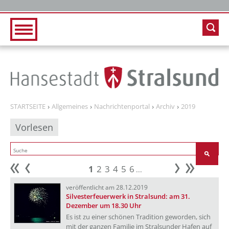
Zur Hauptnavigation
Zum Inhalt
STARTSEITE
Allgemeines
Nachrichtenportal
Archiv
2019
Vorlesen
1
2
3
4
5
6
...
Anfang
zurück
weiter
Ende
veröffentlicht am 28.12.2019
Silvesterfeuerwerk in Stralsund: am 31.
Dezember um 18.30 Uhr
Es ist zu einer schönen Tradition geworden, sich
mit der ganzen Familie im Stralsunder Hafen auf