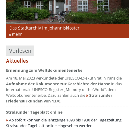
Das Stadtarchiv im Johanniskloster
Ernennung zum UNESCO-Weltdokumentenerbe
D
mehr
mehr
Vorlesen
Aktuelles
Ernennung zum Weltdokumentenerbe
Am 18. Mai 2023 verkündete der UNESCO-Exekutivrat in Paris die
Aufnahme der Dokumente zur Geschichte der Hanse
in das
internationale UNESCO-Register „Memory of the World“, dem
Weltdokumentenerbe. Dazu zählen auch die
Stralsunder
Friedensurkunden von 1370
.
Stralsunder Tageblatt online
Ab sofort können die Jahrgänge 1898 bis 1930 der Tageszeitung
Stralsunder Tageblatt online eingesehen werden.