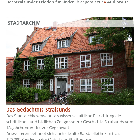
Der
Stralsunder Frieden
für Kinder - hier geht's zur
Audiotour
STADTARCHIV
Das Gedächtnis Stralsunds
Das Stadtarchiv verwahrt als wissenschaftliche Einrichtung die
schriftlichen und bildlichen Zeugnisse zur Geschichte Stralsunds vom
13. Jahrhundert bis zur Gegenwart.
Desweiteren befindet sich auch die alte Ratsbibliothek mit ca.
120.000 Bänden in der Obhut des Stadtarchivs.