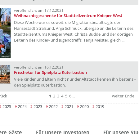
veröffentlicht am 17.12.2021
Weihnachtsgeschenke für Stadtteilzentrum Knieper West
Diese Woche war es soweit: die Migrationsbeauftragte der
Hansestadt Stralsund, Anja Schmuck, übergab an die Leiterin des
Stadtteilzentrums Knieper West, Christa Budde und der dortigen
Leiterin des Kinder- und Jugendtreffs, Tanja Meister, gleich ...
veröffentlicht am 16.12.2021
Frischekur für Spielplatz Küterbastion
Viele Kinder und Eltern nicht nur der Altstadt kennen ihn bestens -
den Spielplatz Küterbastion.
rück
1
2
3
4
5
6
...
weiter
Ende
2025
2024
2023
2022
2021
2020
2019
ere Gäste
Für unsere Investoren
Für unsere St