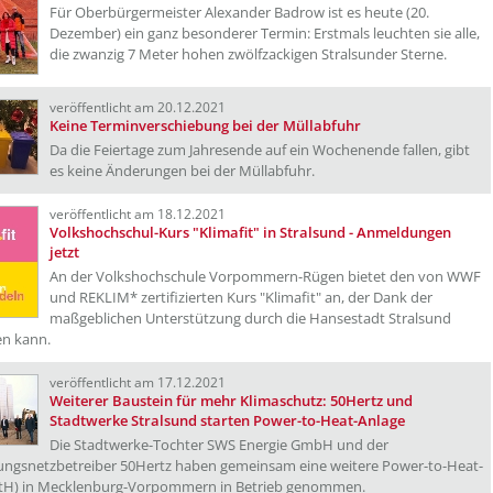
Für Oberbürgermeister Alexander Badrow ist es heute (20.
Dezember) ein ganz besonderer Termin: Erstmals leuchten sie alle,
die zwanzig 7 Meter hohen zwölfzackigen Stralsunder Sterne.
veröffentlicht am 20.12.2021
Keine Terminverschiebung bei der Müllabfuhr
Da die Feiertage zum Jahresende auf ein Wochenende fallen, gibt
es keine Änderungen bei der Müllabfuhr.
veröffentlicht am 18.12.2021
Volkshochschul-Kurs "Klimafit" in Stralsund - Anmeldungen
jetzt
An der Volkshochschule Vorpommern-Rügen bietet den von WWF
und REKLIM* zertifizierten Kurs "Klimafit" an, der Dank der
maßgeblichen Unterstützung durch die Hansestadt Stralsund
en kann.
veröffentlicht am 17.12.2021
Weiterer Baustein für mehr Klimaschutz: 50Hertz und
Stadtwerke Stralsund starten Power-to-Heat-Anlage
Die Stadtwerke-Tochter SWS Energie GmbH und der
ungsnetzbetreiber 50Hertz haben gemeinsam eine weitere Power-to-Heat-
PtH) in Mecklenburg-Vorpommern in Betrieb genommen.