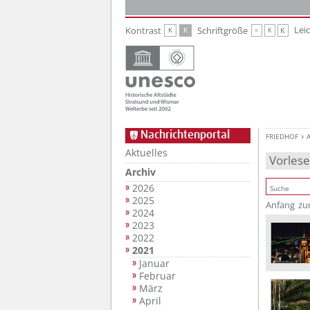
Zur Hauptnavigation
Zum Inhalt
Lei
Kontrast
Schriftgröße
K
K
K
K
K
Nachrichtenportal
FRIEDHOF
Aktuelles
Vorles
Archiv
2026
2025
Anfang
zu
2024
2023
2022
2021
Januar
Februar
März
April