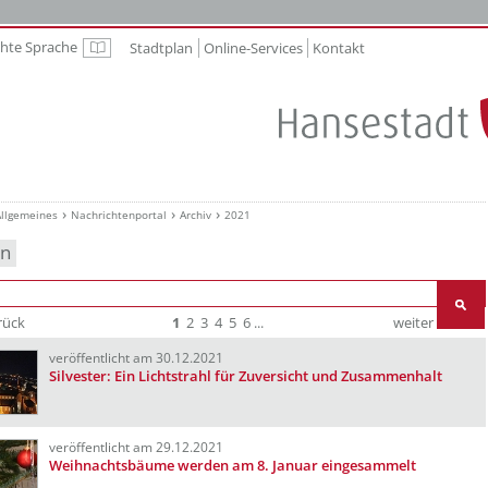
chte Sprache
Stadtplan
Online-Services
Kontakt
Leichte Sprache
Allgemeines
Nachrichtenportal
Archiv
2021
en
rück
1
2
3
4
5
6
...
weiter
Ende
veröffentlicht am 30.12.2021
Silvester: Ein Lichtstrahl für Zuversicht und Zusammenhalt
veröffentlicht am 29.12.2021
Weihnachtsbäume werden am 8. Januar eingesammelt