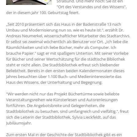
Stralsund. Und mehr noch: Sie ist ein
"Ort des Verstandes und des Wissens",
der in diesem Jahr 100. Geburtstag feiert.
„Seit 2010 präsentiert sich das Haus in der Badenstraße 13 nach
Umbau und Modernisierung nun so, wie es heute ist.“, erzählt Dr.
Andreas Neumerkel, wissenschaftlicher Mitarbeiter des Stadtarchivs.
Er selbst sei zweimal wöchentlich als Benutzer vor Ort. „Ich liebe die
Räumlichkeiten und ich liebe Bücher, mehr als Computer. Ich
brauche Papier." sagt er mit spaßigem Unterton. Mit seiner Vorliebe
für Bücher und seiner Wertschätzung für die städtische Bibliothek
steht er nicht allein. Die Stadtbibliothek erfreut sich bleibender
Beliebtheit. Bereits in den ersten beiden Kalendermonaten dieses
Jahres besuchten über 1.100 Buch- und Medieninteressierte das
Haus des Wissens, der Unterhaltung und Begegnung.
"Wir werden nicht nur das Projekt Büchertürme sowie beliebte
Veranstaltungsreihen wie Künsterlesen und Autorenlesungen
fortführen. Die Angebotsbreite und Gelegenheiten, die
Stadtbibliothek zu besuchen, sind umfangreich und vielfältig.", freut
sich die Leiterin der Stadtbibliothek, Sylvia Lieckfeldt, auf das
Jubiläumsjahr.
Zum ersten Mal in der Geschichte der Stadtbibliothek gibt es ein