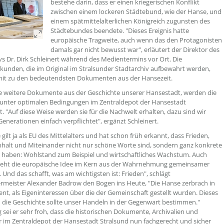
bestehe darin, dass er einen kriegerischen Konflikt
zwischen einem lockeren Städtebund, wie der Hanse, und
einem spätmittelalterlichen Königreich zugunsten des
Städtebundes beendete. "Dieses Ereignis hatte
europäische Tragweite, auch wenn das den Protagonisten
damals gar nicht bewusst war", erläutert der Direktor des
vs Dr. Dirk Schleinert während des Medientermins vor Ort. Die
kunden, die im Original im Stralsunder Stadtarchiv aufbewahrt werden,
mit zu den bedeutendsten Dokumenten aus der Hansezeit.
le weitere Dokumente aus der Geschichte unserer Hansestadt, werden die
unter optimalen Bedingungen im Zentraldepot der Hansestadt
. "Auf diese Weise werden sie für die Nachwelt erhalten, dazu sind wir
Generationen einfach verpflichtet", ergänzt Schleinert.
gilt ja als EU des Mittelalters und hat schon früh erkannt, dass Frieden,
alt und Miteinander nicht nur schöne Worte sind, sondern ganz konkrete
 haben: Wohlstand zum Beispiel und wirtschaftliches Wachstum. Auch
teht die europäische Idee im Kern aus der Wahrnehmung gemeinsamer
 Und das schafft, was am wichtigsten ist: Frieden", schlägt
meister Alexander Badrow den Bogen ins Heute, "Die Hanse zerbrach in
, als Eigeninteressen über die der Gemeinschaft gestellt wurden. Dieses
die Geschichte sollte unser Handeln in der Gegenwart bestimmen."
ig sei er sehr froh, dass die historischen Dokumente, Archivalien und
 im Zentraldepot der Hansestadt Stralsund nun fachgerecht und sicher