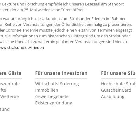
ur Lektüre und Forschung empfehle ich unseren Lesesaal am Standort
oster, der am 25. Mai wieder seine Türen öffnet."
n war ursprünglich, die Urkunden zum Stralsunder Frieden im Rahmen
en Reihe von Veranstaltungen der Öffentlichkeit einmalig zu präsentieren.
er Corona-Pandemie musste jedoch eine Vielzahl von Terminen abgesagt
tuelle Informationen zum historischen Hintergrund um den Stralsunder
wie eine Übersicht zu weiterhin geplanten Veranstaltungen sind hier zu
ww.stralsund.de/frieden
ere Gäste
Für unsere Investoren
Für unsere St
szentrale
Wirtschaftsförderung
Hochschule Stra
fte
Immobilien
GutscheinCard
Welterbe
Gewerbegebiete
Ausbildung
Existenzgründung
lsund