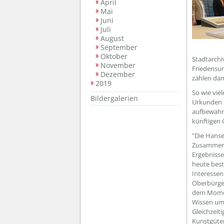
April
Mai
Juni
Juli
August
September
Oktober
Stadtarchi
November
Friedensur
Dezember
zählen da
2019
So wie vie
Bildergalerien
Urkunden 
aufbewahrt
künftigen 
"Die Hanse 
Zusammenh
Ergebnisse
heute bes
Interessen.
Oberbürger
dem Moment
Wissen um 
Gleichzeit
Kunstgüter