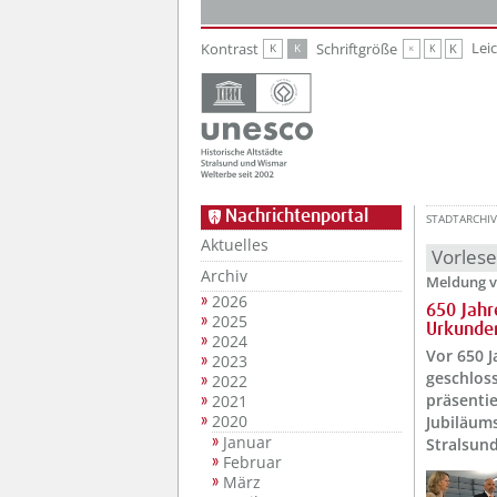
Zur Hauptnavigation
Zum Inhalt
Lei
Kontrast
Schriftgröße
K
K
K
K
K
Nachrichtenportal
STADTARCHIV
Aktuelles
Vorles
Archiv
Meldung v
2026
650 Jahr
2025
Urkunde
2024
Vor 650 J
2023
geschloss
2022
präsentie
2021
2020
Jubiläum
Januar
Stralsund
Februar
März