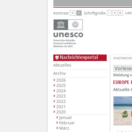
Zur Hauptnavigation
Zum Inhalt
Lei
Kontrast
Schriftgröße
K
K
K
K
K
Nachrichtenportal
STADTARCHIV
Aktuelles
Vorles
Archiv
Meldung v
2026
EUROPE D
2025
Aktuelle 
2024
2023
2022
2021
2020
Januar
Februar
März