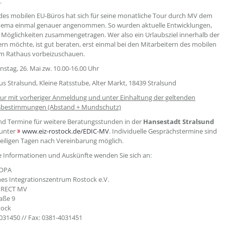
.
es mobilen EU-Büros hat sich für seine monatliche Tour durch MV dem
hema einmal genauer angenommen. So wurden aktuelle Entwicklungen,
Möglichkeiten zusammengetragen. Wer also ein Urlaubsziel innerhalb der
rn möchte, ist gut beraten, erst einmal bei den Mitarbeitern des mobilen
im Rathaus vorbeizuschauen.
enstag, 26. Mai zw. 10.00-16.00 Uhr
us Stralsund, Kleine Ratsstube, Alter Markt, 18439 Stralsund
ur mit vorheriger Anmeldung und unter Einhaltung der geltenden
tsbestimmungen (Abstand + Mundschutz)
d Termine für weitere Beratungsstunden in der
Hansestadt Stralsund
 unter
www.eiz-rostock.de/EDIC-MV
. Individuelle Gesprächstermine sind
eiligen Tagen nach Vereinbarung möglich.
e Informationen und Auskünfte wenden Sie sich an:
OPA
es Integrationszentrum Rostock e.V.
IRECT MV
aße 9
tock
4031450 // Fax: 0381-4031451