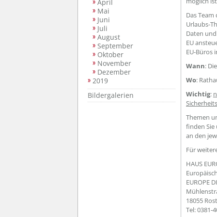
möglich ist
April
Mai
Das Team d
Juni
Urlaubs-T
Juli
Daten und 
August
EU ansteue
September
EU-Büros 
Oktober
November
Wann
: Di
Dezember
Wo
: Ratha
2019
Wichtig
:
n
Bildergalerien
Sicherhei
Themen un
finden Sie
an den jew
Für weiter
HAUS EUR
Europäisch
EUROPE D
Mühlenstr
18055 Ros
Tel: 0381-