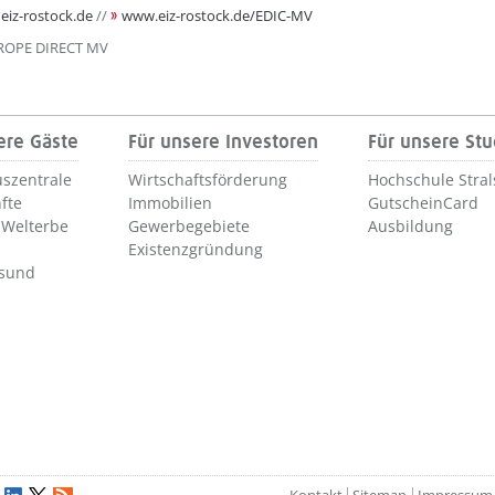
iz-rostock.de
//
www.eiz-rostock.de/EDIC-MV
UROPE DIRECT MV
ere Gäste
Für unsere Investoren
Für unsere St
szentrale
Wirtschaftsförderung
Hochschule Stra
fte
Immobilien
GutscheinCard
Welterbe
Gewerbegebiete
Ausbildung
Existenzgründung
lsund