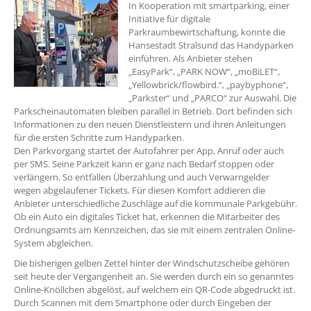
In Kooperation mit smartparking, einer
Initiative für digitale
Parkraumbewirtschaftung, konnte die
Hansestadt Stralsund das Handyparken
einführen. Als Anbieter stehen
„EasyPark“, „PARK NOW“, „moBiLET“,
„Yellowbrick/flowbird.“, „paybyphone“,
„Parkster“ und „PARCO“ zur Auswahl. Die
Parkscheinautomaten bleiben parallel in Betrieb. Dort befinden sich
Informationen zu den neuen Dienstleistern und ihren Anleitungen
für die ersten Schritte zum Handyparken.
Den Parkvorgang startet der Autofahrer per App, Anruf oder auch
per SMS. Seine Parkzeit kann er ganz nach Bedarf stoppen oder
verlängern. So entfallen Überzahlung und auch Verwarngelder
wegen abgelaufener Tickets. Für diesen Komfort addieren die
Anbieter unterschiedliche Zuschläge auf die kommunale Parkgebühr.
Ob ein Auto ein digitales Ticket hat, erkennen die Mitarbeiter des
Ordnungsamts am Kennzeichen, das sie mit einem zentralen Online-
System abgleichen.
Die bisherigen gelben Zettel hinter der Windschutzscheibe gehören
seit heute der Vergangenheit an. Sie werden durch ein so genanntes
Online-Knöllchen abgelöst, auf welchem ein QR-Code abgedruckt ist.
Durch Scannen mit dem Smartphone oder durch Eingeben der