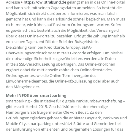
Adresse
https://owi.stralsund.de
gelangt man in das Online-Portal
und kann sich mit seinen Zugangsdaten anmelden. So besteht die
Möglichkeit, sich direkt darüber zu informieren, was man falsch
gemacht hat und kann die Parksünde schnell begleichen. Man muss
nicht mehr, wie früher, auf Post vom Ordnungsamt warten. Sofern
es gewünscht ist, besteht auch die Möglichkeit, das Verwarngeld
über dieses Online-Portal zu bezahlen. Erfolgt die Zahlung innerhalb
von sieben Tagen, entfällt der Brief der Bußgeldstelle.
Die Zahlung kann per Kreditkarte, Giropay, SEPA-
Überweisungsvordruck oder mittels Girocode erfolgen. Um hierbei
die notwendige Sicherheit zu gewährleisten, werden alle Daten
mittels SSL-Verschlüsselung übertragen. Das Online-Knöllchen
ergänzt dabei die mittlerweile zahlreichen Onlinedienste des
Ordnungsamtes, wie die Online-Terminvergabe des
Einwohnermeldeamtes, die Online-Kfz-Zulassung oder aber auch
den Mängelmelder.
Mehr INFOS über smartparking
smartparking – die Initiative für digitale Parkraumbewirtschaftung –
gibt es seit Herbst 2015. Geschäftsführer ist der ehemalige
Hamburger Erste Bürgermeister Ole von Beust. Zu den
Gründungsmitgliedern gehören die Anbieter EasyPark, ParkNow und
Mobile City. smartparking unterstützt Städte und Gemeinden bei
der Einführung von effizienten und bürgernahen Lösungen für das