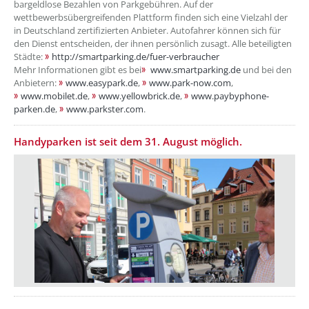
bargeldlose Bezahlen von Parkgebühren. Auf der
wettbewerbsübergreifenden Plattform finden sich eine Vielzahl der
in Deutschland zertifizierten Anbieter. Autofahrer können sich für
den Dienst entscheiden, der ihnen persönlich zusagt. Alle beteiligten
Städte:
http://smartparking.de/fuer-verbraucher
Mehr Informationen gibt es bei
www.smartparking.de
und bei den
Anbietern:
www.easypark.de
,
www.park-now.com
,
www.mobilet.de
,
www.yellowbrick.de
,
www.paybyphone-
parken.de
,
www.parkster.com
.
Handyparken ist seit dem 31. August möglich.