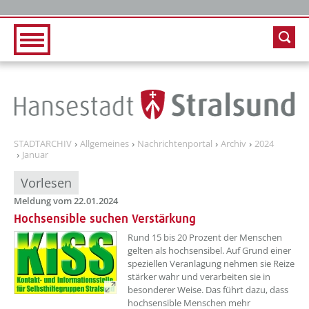
Zur Hauptnavigation
Zum Inhalt
STADTARCHIV
Allgemeines
Nachrichtenportal
Archiv
2024
Januar
Vorlesen
Meldung vom 22.01.2024
Hochsensible suchen Verstärkung
??? absaetzeOben[1]/titel ???
Rund 15 bis 20 Prozent der Menschen
gelten als hochsensibel. Auf Grund einer
speziellen Veranlagung nehmen sie Reize
stärker wahr und verarbeiten sie in
besonderer Weise. Das führt dazu, dass
hochsensible Menschen mehr