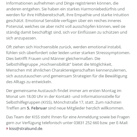
Informationen aufnehmen und Dinge registrieren können, die
anderen entgehen. Sie haben ein starkes Harmoniebedürfnis und
werden für ihre Hilfsbereitschaft, ihre Empathie und starke Intuition
geschätzt. Emotional Sensible verfügen über ein reiches inneres
Potenzial, welches sie aber nicht voll ausschöpfen können, weil sie
ständig damit beschäftigt sind, sich vor Einflüssen zu schützen und
sich anzupassen.
Oft ziehen sich Hochsensible zurück, werden emotional instabil,
fühlen sich überfordert oder leiden unter starken Stresssymptomen.
Dies betrifft Frauen und Männer gleichermaßen. Die
Selbsthilfegruppe „Hochsensibilität“ bietet die Möglichkeit,
Menschen mit ähnlichen Charaktereigenschaften kennenzulernen,
sich auszutauschen und gemeinsam Strategien für die Bewältigung
des Alltags zu entwickeln.
Der gemeinsame Austausch findet immer am ersten Montag im
Monat um 18.00 Uhr in der Kontakt- und Informationsstelle für
Selbsthilfegruppen (KISS), Mönchstraße 17, statt. Zum nächsten
Treffen am
5. Februar
sind neue Mitglieder herzlich willkommen.
Das Team der KISS steht Ihnen für eine Anmeldung sowie bei Fragen
gern zur Verfügung telefonisch unter 03831 252 660 bzw. per E-Mail:
kiss@stralsund.de
.