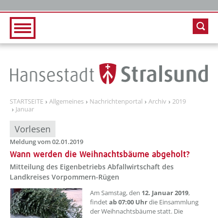
Zur Hauptnavigation
Zum Inhalt
STARTSEITE
Allgemeines
Nachrichtenportal
Archiv
2019
Januar
Vorlesen
Meldung vom 02.01.2019
Wann werden die Weihnachtsbäume abgeholt?
Mitteilung des Eigenbetriebs Abfallwirtschaft des
Landkreises Vorpommern-Rügen
Am Samstag, den
12. Januar 2019
,
findet
ab 07:00 Uhr
die Einsammlung
der Weihnachtsbäume statt. Die