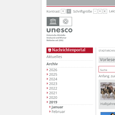
Zur Hauptnavigation
Zum Inhalt
Lei
Kontrast
Schriftgröße
K
K
K
K
K
Nachrichtenportal
STADTARCHIV
Aktuelles
Vorles
Archiv
2026
2025
Anfang
zu
2024
2023
2022
2021
2020
2019
Halbjahre
Januar
Februar