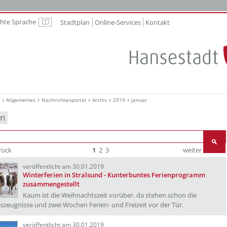
chte Sprache
Stadtplan
Online-Services
Kontakt
Leichte Sprache
Allgemeines
Nachrichtenportal
Archiv
2019
Januar
en
rück
1
2
3
weiter
Ende
veröffentlicht am 30.01.2019
Winterferien in Stralsund - Kunterbuntes Ferienprogramm
zusammengestellt
Kaum ist die Weihnachtszeit vorüber, da stehen schon die
szeugnisse und zwei Wochen Ferien- und Freizeit vor der Tür.
veröffentlicht am 30.01.2019