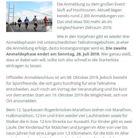
Die Anmeldung zu dem großen Event
läuft auf Hochtouren. Aktuell liegen
bereits rund 2.300 Anmeldungen vor.
Das sind etwa 500 mehr als im
vergleichbaren Zeitraum 2018.
Wie in den Vorjahren gibt es wieder drei
Anmeldephasen mit unterschiedlichen Teilnahmegebühren. Je eher
die Anmeldung erfolgt, desto kostengünstiger wird es.
Die zweite
Anmeldephase endet am Sonntag, 28. Juli 2019.
Wer genau weiß,
dass er dabei sein will, sollte sich also schnell in die Starterliste
eintragen zu lassen.
Offizieller Anmeldeschluss ist am 08. Oktober 2019. Jedoch besteht
für Sportfreunde, die sich ganz kurzfristig für eine Teilnahme
entscheiden, auch noch am Vortag der Veranstaltung und bis kurz
vor dem ersten Start am 19. Oktober 2019 die Möglichkeit, sich vor
Ort anzumelden.
Beim 12. Sparkassen Rügenbrücken-Marathon stehen mit Marathon,
Halbmarathon, 12 km und 6 km wieder vier Laufstrecken sowie für
Walker die 6- bzw. 12-km-Strecke zur Auswahl. Für Kinder gibt es zwei
Läufe. Der Kinderlauf für Mädchen und Jungen im Alter von vier bis
neun Jahren hat eine Länge von 1,5 Kilometern, für die Kids im Alter