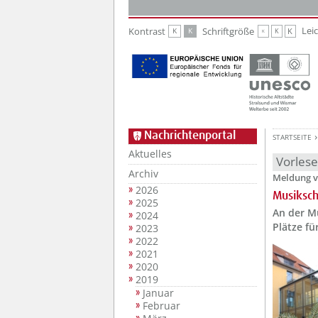
Zur Hauptnavigation
Zum Inhalt
Lei
Kontrast
Schriftgröße
K
K
K
K
K
Nachrichtenportal
STARTSEITE
Aktuelles
Vorles
Archiv
Meldung v
2026
Musiksch
2025
An der M
2024
Plätze fü
2023
2022
2021
2020
2019
Januar
Februar