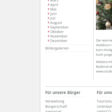
März
April
Mai
Juni
Juli
August
September
Oktober
November
Der warme 
Dezember
Waldhorn 
Bildergalerien
kann kindg
lockt jung
Weitere In
Badenstraß
www.stral
Für unsere Bürger
Für uns
Verwaltung
Tourismu
Bürgerschaft
Unterkün
Amtsblatt
UNESCO-