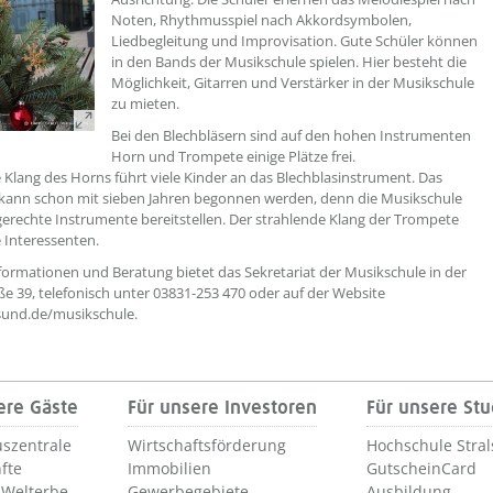
Noten, Rhythmusspiel nach Akkordsymbolen,
Liedbegleitung und Improvisation. Gute Schüler können
in den Bands der Musikschule spielen. Hier besteht die
Möglichkeit, Gitarren und Verstärker in der Musikschule
zu mieten.
Bei den Blechbläsern sind auf den hohen Instrumenten
Horn und Trompete einige Plätze frei.
Klang des Horns führt viele Kinder an das Blechblasinstrument. Das
kann schon mit sieben Jahren begonnen werden, denn die Musikschule
erechte Instrumente bereitstellen. Der strahlende Klang der Trompete
e Interessenten.
formationen und Beratung bietet das Sekretariat der Musikschule in der
e 39, telefonisch unter 03831-253 470 oder auf der Website
sund.de/musikschule.
ere Gäste
Für unsere Investoren
Für unsere St
szentrale
Wirtschaftsförderung
Hochschule Stra
fte
Immobilien
GutscheinCard
Welterbe
Gewerbegebiete
Ausbildung