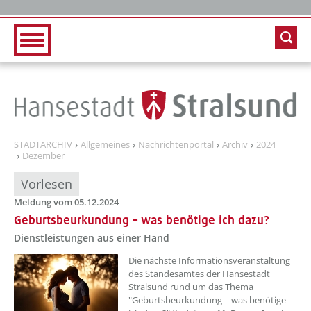
Zur Hauptnavigation
Zum Inhalt
STADTARCHIV
Allgemeines
Nachrichtenportal
Archiv
2024
Dezember
Vorlesen
Meldung vom 05.12.2024
Geburtsbeurkundung – was benötige ich dazu?
Dienstleistungen aus einer Hand
??? absaetzeOben[1]/titel ???
Die nächste Informationsveranstaltung
des Standesamtes der Hansestadt
Stralsund rund um das Thema
"Geburtsbeurkundung – was benötige