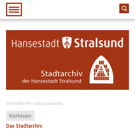
Zur Hauptnavigation
Zum Inhalt
STADTARCHIV
Das Stadtarchiv
Vorlesen
Das Stadtarchiv