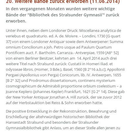
20. Weitere Bände zurück erworben (11.06.2014)
In den vergangenen Monaten wurden weitere wichtige
Bände der "Bibliothek des Stralsunder Gymnasii’" zurück
erworben.
Unter ihnen, neben dem Londoner Druck: Miscellanea analytica de
veriebus et quadraturio. ed. A. de. Moivre. – Londini, 1730 [G quart
37] von einem Londoner Antiquar sowie dem Antwerpener: Summa
omnium Conciliorum a Joh. Petro usque ad Paulum Quartum
Pontificem auct. F. Bartholm. Carranza.- Antverpiae, 1559 [A8° 52]
von einem Berliner Besitzer, kehrten am 14. April 2014 auch drei
weitere Titel nach Stralsund zurück: Custatii in Homeri Iliad. et
odysseae libros. (Homer, 3 Bde.), Basel, 1560 [B 2°16 a,b,c]; Appollonii
Pergaei (Apollonius von Perga) Conicorum, lib. IV. Antwerpen, 1655
[B 2° 32] und Prodromus dissertationum, continens mysterium
cosmographicum de Admirabili proportione orbium coelestium – a
Joanne Keplero (Johannes Kepler) Frankfurt, 1621 [G 2° 14]. Diese gab
der New Yorker Antiquar Jonathan A. Hill zurück, der sie zuvor 2012
auf der Herbstauktion bei Reiss & Sohn erworben hatte.
Die positive Entwicklung in der Rekonstruktion, Bewahrung und
Erschließung der altehrwürdigen historischen Bibliothek der
Hansestadt Stralsund und besonders der Stralsunder
Gymnasialbibliothek gibt Anlass, um an dieser Stelle allen jenen zu