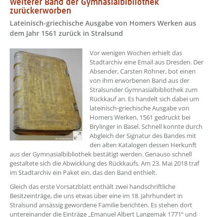
Weiterer Band der Gymnasialbibliothek
zurückerworben
Lateinisch-griechische Ausgabe von Homers Werken aus
dem Jahr 1561 zurück in Stralsund
Vor wenigen Wochen erhielt das
Stadtarchiv eine Email aus Dresden. Der
Absender, Carsten Rohner, bot einen
von ihm erworbenen Band aus der
Stralsunder Gymnasialbibliothek zum
Rückkauf an. Es handelt sich dabei um
lateinisch-griechische Ausgabe von
Homers Werken, 1561 gedruckt bei
Brylinger in Basel. Schnell konnte durch
Abgleich der Signatur des Bandes mit
den alten Katalogen dessen Herkunft
aus der Gymnasialbibliothek bestätigt werden. Genauso schnell
gestaltete sich die Abwicklung des Rückkaufs. Am 23. Mai 2018 traf
im Stadtarchiv ein Paket ein, das den Band enthielt.
Gleich das erste Vorsatzblatt enthält zwei handschriftliche
Besitzeinträge, die uns etwas über eine im 18. Jahrhundert in
Stralsund ansässig gewordene Familie berichten. Es stehen dort
untereinander die Einträge „Emanuel Albert Langemak 1771“ und