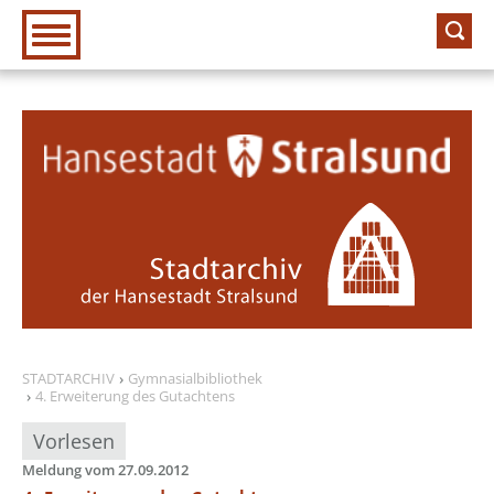
Zur Hauptnavigation
Zum Inhalt
STADTARCHIV
Gymnasialbibliothek
4. Erweiterung des Gutachtens
Vorlesen
Meldung vom 27.09.2012