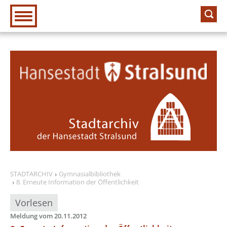
Zur Hauptnavigation
Zum Inhalt
STADTARCHIV
Gymnasialbibliothek
8. Erneute Information der Öffentlichkeit
Vorlesen
Meldung vom 20.11.2012