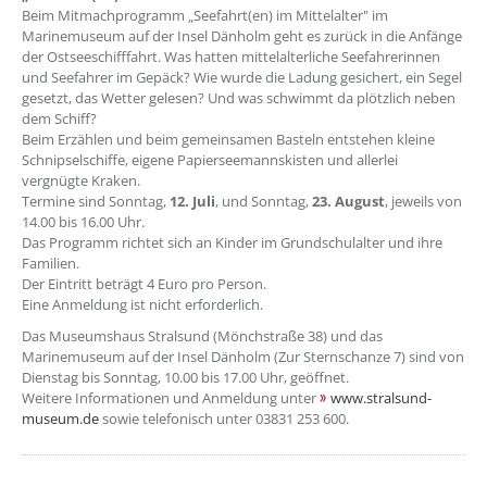
Beim Mitmachprogramm „Seefahrt(en) im Mittelalter" im
Marinemuseum auf der Insel Dänholm geht es zurück in die Anfänge
der Ostseeschifffahrt. Was hatten mittelalterliche Seefahrerinnen
und Seefahrer im Gepäck? Wie wurde die Ladung gesichert, ein Segel
gesetzt, das Wetter gelesen? Und was schwimmt da plötzlich neben
dem Schiff?
Beim Erzählen und beim gemeinsamen Basteln entstehen kleine
Schnipselschiffe, eigene Papierseemannskisten und allerlei
vergnügte Kraken.
Termine sind Sonntag,
12. Juli
, und Sonntag,
23. August
, jeweils von
14.00 bis 16.00 Uhr.
Das Programm richtet sich an Kinder im Grundschulalter und ihre
Familien.
Der Eintritt beträgt 4 Euro pro Person.
Eine Anmeldung ist nicht erforderlich.
Das Museumshaus Stralsund (Mönchstraße 38) und das
Marinemuseum auf der Insel Dänholm (Zur Sternschanze 7) sind von
Dienstag bis Sonntag, 10.00 bis 17.00 Uhr, geöffnet.
Weitere Informationen und Anmeldung unter
www.stralsund-
museum.de
sowie telefonisch unter 03831 253 600.