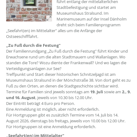
führt entlang der mittelalterlichen
Stadtbefestigung und startet am
Museumshaus Stralsund. Im
Marinemuseum auf der Insel Dänholm
dreht sich beim Familienprogramm
„Seefahrt(en) im Mittelalter" alles um die Anfänge der
Ostseeschifffahrt.
„Zu Fuß durch die Festung"
Der Familienrundgang „Zu Fuß durch die Festung" führt Kinder und
Erwachsene rund um die alten Stadtmauern und Wallanlagen. Wo
standen die Tore? Wozu diente der Frankenwall? Und wo lagen die
Verteidigungsanlagen zur See?
Treffpunkt und Start dieser historischen Schnitzeljagd ist am
Museumshaus Stralsund in der Mönchstraße 38. Von dort geht es zu
Fuß zu den Orten, an denen die Stadtgeschichte sichtbar wird.
Termine für Familien sind jeweils sonntags am
19. Juli
sowie am
2., 9.
und 16. August
, jeweils von 10.30 bis 12.00 Uhr.
Der Eintritt beträgt 4 Euro pro Person.
Eine Anmeldung ist möglich, aber nicht erforderlich.
Für Hortgruppen gibt es zusätzlich Termine vom 14. Juli bis 14.
August 2026, dienstags bis freitags, jeweils von 10.00 bis 12.00 Uhr.
Für Hortgruppen ist eine Anmeldung erforderlich.
„Seefahrt(en) im Mittelalter"