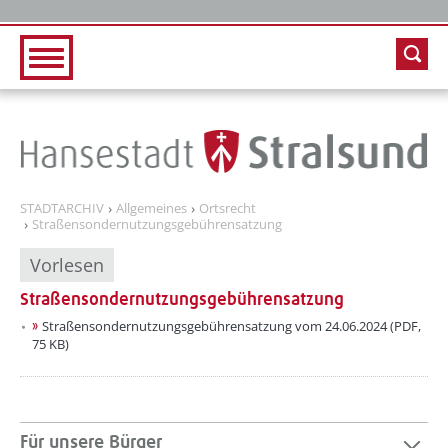
Zur Hauptnavigation
Zum Inhalt
STADTARCHIV
Allgemeines
Ortsrecht
Straßensondernutzungsgebührensatzung
Vorlesen
Straßensondernutzungsgebührensatzung
Straßensondernutzungsgebührensatzung vom 24.06.2024 (PDF,
75 KB)
Für unsere Bürger