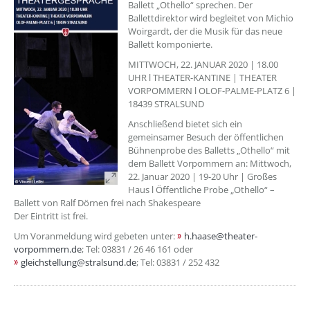
Ballett „Othello“ sprechen. Der
Ballettdirektor wird begleitet von Michio
Woirgardt, der die Musik für das neue
Ballett komponierte.
MITTWOCH, 22. JANUAR 2020 | 18.00
UHR l THEATER-KANTINE | THEATER
VORPOMMERN l OLOF-PALME-PLATZ 6 |
18439 STRALSUND
Anschließend bietet sich ein
gemeinsamer Besuch der öffentlichen
Bühnenprobe des Balletts „Othello“ mit
dem Ballett Vorpommern an: Mittwoch,
22. Januar 2020 | 19-20 Uhr | Großes
Haus l Öffentliche Probe „Othello“ –
Ballett von Ralf Dörnen frei nach Shakespeare
Der Eintritt ist frei.
Um Voranmeldung wird gebeten unter:
h.haase@theater-
vorpommern.de
; Tel: 03831 / 26 46 161 oder
gleichstellung@stralsund.de
; Tel: 03831 / 252 432