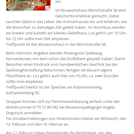
ein:
Im Museumshaus Mönchstraße 38 wird
Geschichte erlebbar gemacht. Dabei
tauchen Gäste in das Leben des Krämerhauses ein und erfahren, wie
die Menschen zu damaliger Zeit gelebt haben. Im Anschluss werden
wir kreativ und basteln ein kleines Giebelhaus. Los geht‘s um 10 Uhr,
bis 12 Uhr sollte man Zeit einplanen.
Treffpunkt ist das Museumshaus in der Mönchstraße 38.
Beim nächsten Angebot werden Feriengäste Spielzeug
kennenlernen, mit dem schon die Großeltern gespielt haben. Damit
Besucher einen Eindruck vom handwerklichen Geschick bei der
Spielzeugherstellung bekommen, fertigen sie danach eigene
Plüschtiere an. Los geht‘s auch hier um 10 Uhr, ca. zwei Stunden
sollte man einplanen.
Treffpunkt hierfür ist der Speicher am Katharinenberg,
Katharinenberg 35.
Gruppen können sich zur Terminvereinbarung einfach unter der
Mobilnummer 0175 72 80 942 bei Museumspädagogin Angela
Grigutsch anmelden.
Für Einzelanmeldungen von Ferienkindern bieten wir Mittwoch, den
12. Februar und den 19. Februar an.
Am 12. Februar haben Ferienkinder die Möglichkeit, das alte