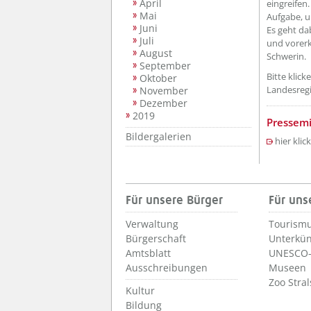
April
eingreifen
Mai
Aufgabe, u
Juni
Es geht da
Juli
und vorerk
August
Schwerin.
September
Bitte klic
Oktober
Landesreg
November
Dezember
2019
Pressemi
Bildergalerien
hier klic
Für unsere Bürger
Für uns
Verwaltung
Tourismu
Bürgerschaft
Unterkün
Amtsblatt
UNESCO-
Ausschreibungen
Museen
Zoo Stra
Kultur
Bildung