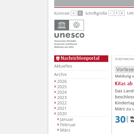
Zur Hauptnavigation
Zum Inhalt
Lei
Kontrast
Schriftgröße
K
K
K
K
K
Nachrichtenportal
STADTARCHIV
Aktuelles
Vorles
Archiv
Meldung v
2026
Kitas ab
2025
Das Land
2024
beschlos
2023
2022
Kinderta
2021
März zu 
2020
Januar
Februar
März