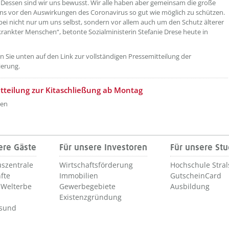
. Dessen sind wir uns bewusst. Wir alle haben aber gemeinsam die große
ns vor den Auswirkungen des Coronavirus so gut wie möglich zu schützen.
bei nicht nur um uns selbst, sondern vor allem auch um den Schutz älterer
rankter Menschen“, betonte Sozialministerin Stefanie Drese heute in
ken Sie unten auf den Link zur vollständigen Pressemitteilung der
ierung.
tteilung zur Kitaschließung ab Montag
ken
ere Gäste
Für unsere Investoren
Für unsere St
szentrale
Wirtschaftsförderung
Hochschule Stra
fte
Immobilien
GutscheinCard
Welterbe
Gewerbegebiete
Ausbildung
Existenzgründung
lsund