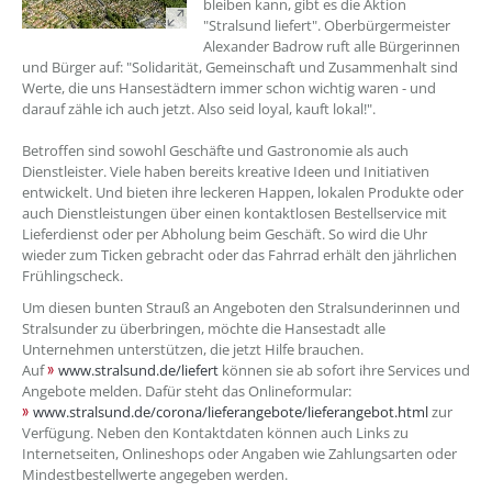
bleiben kann, gibt es die Aktion
"Stralsund liefert". Oberbürgermeister
Alexander Badrow ruft alle Bürgerinnen
und Bürger auf: "Solidarität, Gemeinschaft und Zusammenhalt sind
Werte, die uns Hansestädtern immer schon wichtig waren - und
darauf zähle ich auch jetzt. Also seid loyal, kauft lokal!".
Betroffen sind sowohl Geschäfte und Gastronomie als auch
Dienstleister. Viele haben bereits kreative Ideen und Initiativen
entwickelt. Und bieten ihre leckeren Happen, lokalen Produkte oder
auch Dienstleistungen über einen kontaktlosen Bestellservice mit
Lieferdienst oder per Abholung beim Geschäft. So wird die Uhr
wieder zum Ticken gebracht oder das Fahrrad erhält den jährlichen
Frühlingscheck.
Um diesen bunten Strauß an Angeboten den Stralsunderinnen und
Stralsunder zu überbringen, möchte die Hansestadt alle
Unternehmen unterstützen, die jetzt Hilfe brauchen.
Auf
www.stralsund.de/liefert
können sie ab sofort ihre Services und
Angebote melden. Dafür steht das Onlineformular:
www.stralsund.de/corona/lieferangebote/lieferangebot.html
zur
Verfügung. Neben den Kontaktdaten können auch Links zu
Internetseiten, Onlineshops oder Angaben wie Zahlungsarten oder
Mindestbestellwerte angegeben werden.