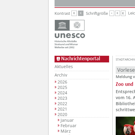
Zur Hauptnavigation
Zum Inhalt
Lei
Kontrast
Schriftgröße
K
K
K
K
K
Nachrichtenportal
STADTARCHIV
Aktuelles
Vorles
Archiv
Meldung v
2026
Zoo und 
2025
Entsprec
2024
vom 16. 
2023
2022
Biblioth
2021
schrittwe
2020
Januar
Februar
März