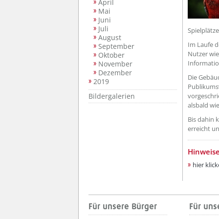
April
Mai
Juni
Juli
Spielplätze
August
Im Laufe d
September
Nutzer wie
Oktober
Informatio
November
Dezember
Die Gebäud
2019
Publikumsv
Bildergalerien
vorgeschr
alsbald wi
Bis dahin 
erreicht u
Hinweise
hier klic
Für unsere Bürger
Für uns