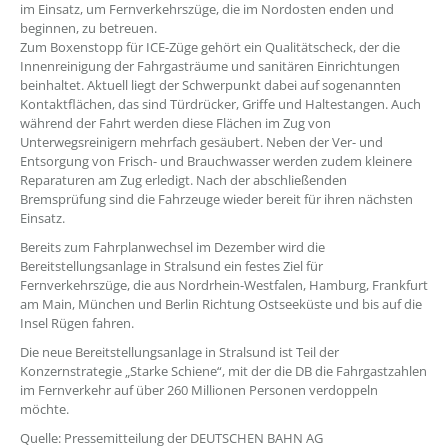
im Einsatz, um Fernverkehrszüge, die im Nordosten enden und
beginnen, zu betreuen.
Zum Boxenstopp für ICE-Züge gehört ein Qualitätscheck, der die
Innenreinigung der Fahrgasträume und sanitären Einrichtungen
beinhaltet. Aktuell liegt der Schwerpunkt dabei auf sogenannten
Kontaktflächen, das sind Türdrücker, Griffe und Haltestangen. Auch
während der Fahrt werden diese Flächen im Zug von
Unterwegsreinigern mehrfach gesäubert. Neben der Ver- und
Entsorgung von Frisch- und Brauchwasser werden zudem kleinere
Reparaturen am Zug erledigt. Nach der abschließenden
Bremsprüfung sind die Fahrzeuge wieder bereit für ihren nächsten
Einsatz.
Bereits zum Fahrplanwechsel im Dezember wird die
Bereitstellungsanlage in Stralsund ein festes Ziel für
Fernverkehrszüge, die aus Nordrhein-Westfalen, Hamburg, Frankfurt
am Main, München und Berlin Richtung Ostseeküste und bis auf die
Insel Rügen fahren.
Die neue Bereitstellungsanlage in Stralsund ist Teil der
Konzernstrategie „Starke Schiene“, mit der die DB die Fahrgastzahlen
im Fernverkehr auf über 260 Millionen Personen verdoppeln
möchte.
Quelle: Pressemitteilung der DEUTSCHEN BAHN AG