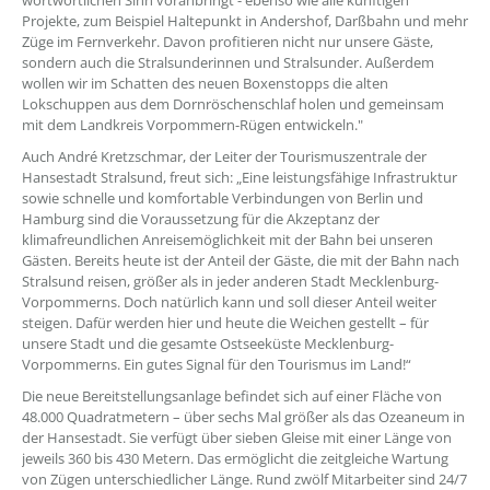
wortwörtlichen Sinn voranbringt - ebenso wie alle künftigen
Projekte, zum Beispiel Haltepunkt in Andershof, Darßbahn und mehr
Züge im Fernverkehr. Davon profitieren nicht nur unsere Gäste,
sondern auch die Stralsunderinnen und Stralsunder. Außerdem
wollen wir im Schatten des neuen Boxenstopps die alten
Lokschuppen aus dem Dornröschenschlaf holen und gemeinsam
mit dem Landkreis Vorpommern-Rügen entwickeln."
Auch André Kretzschmar, der Leiter der Tourismuszentrale der
Hansestadt Stralsund, freut sich: „Eine leistungsfähige Infrastruktur
sowie schnelle und komfortable Verbindungen von Berlin und
Hamburg sind die Voraussetzung für die Akzeptanz der
klimafreundlichen Anreisemöglichkeit mit der Bahn bei unseren
Gästen. Bereits heute ist der Anteil der Gäste, die mit der Bahn nach
Stralsund reisen, größer als in jeder anderen Stadt Mecklenburg-
Vorpommerns. Doch natürlich kann und soll dieser Anteil weiter
steigen. Dafür werden hier und heute die Weichen gestellt – für
unsere Stadt und die gesamte Ostseeküste Mecklenburg-
Vorpommerns. Ein gutes Signal für den Tourismus im Land!“
Die neue Bereitstellungsanlage befindet sich auf einer Fläche von
48.000 Quadratmetern – über sechs Mal größer als das Ozeaneum in
der Hansestadt. Sie verfügt über sieben Gleise mit einer Länge von
jeweils 360 bis 430 Metern. Das ermöglicht die zeitgleiche Wartung
von Zügen unterschiedlicher Länge. Rund zwölf Mitarbeiter sind 24/7