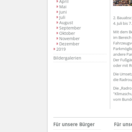
April
Mai
Juni
Juli
2. Bauabs
August
4. Juli bis
September
Mit dem Be
Oktober
im Bereich
November
Fahrzeugve
Dezember
Parkmöglic
2019
andere Pa
Bildergalerien
Der Fußgän
oder mit R
Die Umsetz
die Radrou
Die „Radr
"Klimaschu
vom Bundes
Für unsere Bürger
Für uns