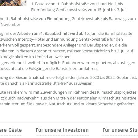
1. Bauabschnitt: Bahnhofstraße von Haus Nr. 1 bis
Einmündung Gentzkowstraße, vom 15. Juni bis 3. Juli
chnitt: Bahnhofstraße von Einmündung Gentzkowstraße bis Bahnweg, vom
 7. November
ginn der Arbeiten am 1. Bauabschnitt wird ab 15. Juni die Bahnhofstraße
 zwischen Intercity-Hotel und Einmündung Gentzkowstraße für den
rkehr voll gesperrt. Insbesondere Anlieger und Berufspendler, die die
hkeiten in diesem Abschnitt nutzen, müssen voraussichtlich bis 3. Juli auf
rkmöglichkeiten im Umfeld ausweichen.
gerverkehr ist weiterhin möglich. Radfahrer werden gebeten, abzusteigen
ücksicht auf die Fußgänger die Baustelle zu umfahren.
ung der Gesamtmaßnahme erfolgt in den Jahren 2020 bis 2022. Geplant ist,
te danach als Fahrradstraße „Kfz-frei“ auszuweisen.
oute Franken“ wird mit Zuwendungen im Rahmen des Klimaschutzprojektes
tz durch Radverkehr" aus den Mitteln der Nationalen Klimaschutzinitiative
ministerium für Umwelt, Naturschutz und nukleare Sicherheit gefördert.
ere Gäste
Für unsere Investoren
Für unsere St