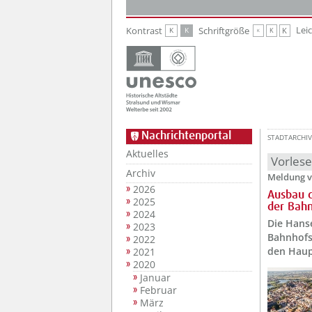
Zur Hauptnavigation
Zum Inhalt
Lei
Kontrast
Schriftgröße
K
K
K
K
K
Nachrichtenportal
STADTARCHIV
Aktuelles
Vorles
Archiv
Meldung v
2026
Ausbau d
2025
der Bah
2024
Die Hans
2023
Bahnhofs
2022
den Haup
2021
2020
Januar
Februar
März