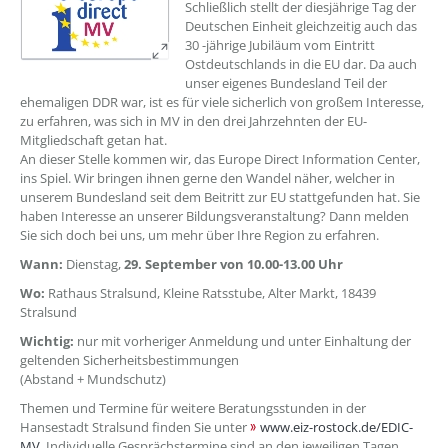
Schließlich stellt der diesjährige Tag der
Deutschen Einheit gleichzeitig auch das
30 -jährige Jubiläum vom Eintritt
Ostdeutschlands in die EU dar. Da auch
unser eigenes Bundesland Teil der
ehemaligen DDR war, ist es für viele sicherlich von großem Interesse,
zu erfahren, was sich in MV in den drei Jahrzehnten der EU-
Mitgliedschaft getan hat.
An dieser Stelle kommen wir, das Europe Direct Information Center,
ins Spiel. Wir bringen ihnen gerne den Wandel näher, welcher in
unserem Bundesland seit dem Beitritt zur EU stattgefunden hat. Sie
haben Interesse an unserer Bildungsveranstaltung? Dann melden
Sie sich doch bei uns, um mehr über Ihre Region zu erfahren.
Wann:
Dienstag,
29. September von 10.00-13.00 Uhr
Wo:
Rathaus Stralsund, Kleine Ratsstube, Alter Markt, 18439
Stralsund
Wichtig:
nur mit vorheriger Anmeldung und unter Einhaltung der
geltenden Sicherheitsbestimmungen
(Abstand + Mundschutz)
Themen und Termine für weitere Beratungsstunden in der
Hansestadt Stralsund finden Sie unter
www.eiz-rostock.de/EDIC-
MV
. Individuelle Gesprächstermine sind an den jeweiligen Tagen