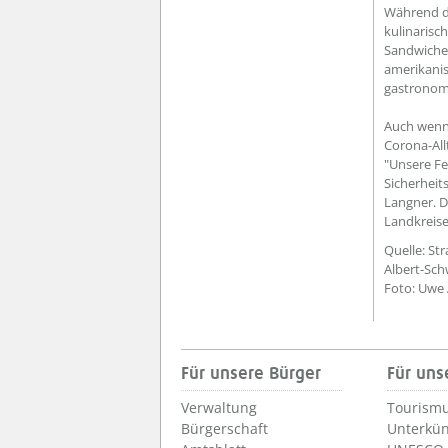
Während de
kulinarisc
Sandwiches
amerikanis
gastronomi
Auch wenn 
Corona-All
"Unsere Fe
Sicherheit
Langner. D
Landkreis
Quelle: S
Albert-Sch
Foto: Uwe
Für unsere Bürger
Für uns
Verwaltung
Tourismu
Bürgerschaft
Unterkün