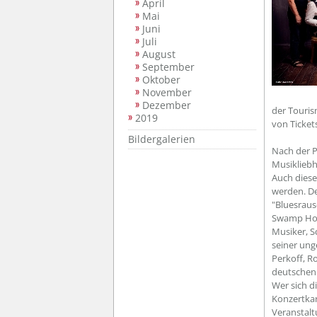
April
Mai
Juni
Juli
August
September
Oktober
November
Dezember
der Touris
2019
von Ticket
Bildergalerien
Nach der P
Musikliebh
Auch diese
werden. De
"Bluesraus
Swamp Horn
Musiker, S
seiner ung
Perkoff, R
deutschen
Wer sich d
Konzertkar
Veranstalt