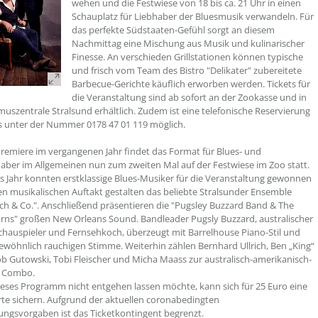
wehen und die Festwiese von 18 bis ca. 21 Uhr in einen
Schauplatz für Liebhaber der Bluesmusik verwandeln. Für
das perfekte Südstaaten-Gefühl sorgt an diesem
Nachmittag eine Mischung aus Musik und kulinarischer
Finesse. An verschieden Grillstationen können typische
und frisch vom Team des Bistro "Delikater" zubereitete
Barbecue-Gerichte käuflich erworben werden. Tickets für
die Veranstaltung sind ab sofort an der Zookasse und in
muszentrale Stralsund erhältlich. Zudem ist eine telefonische Reservierung
s unter der Nummer 0178 47 01 119 möglich.
remiere im vergangenen Jahr findet das Format für Blues- und
aber im Allgemeinen nun zum zweiten Mal auf der Festwiese im Zoo statt.
s Jahr konnten erstklassige Blues-Musiker für die Veranstaltung gewonnen
n musikalischen Auftakt gestalten das beliebte Stralsunder Ensemble
ch & Co.". Anschließend präsentieren die "Pugsley Buzzard Band & The
s" großen New Orleans Sound. Bandleader Pugsly Buzzard, australischer
chauspieler und Fernsehkoch, überzeugt mit Barrelhouse Piano-Stil und
ewöhnlich rauchigen Stimme. Weiterhin zählen Bernhard Ullrich, Ben „King“
ob Gutowski, Tobi Fleischer und Micha Maass zur australisch-amerikanisch-
 Combo.
ieses Programm nicht entgehen lassen möchte, kann sich für 25 Euro eine
te sichern. Aufgrund der aktuellen coronabedingten
ungsvorgaben ist das Ticketkontingent begrenzt.