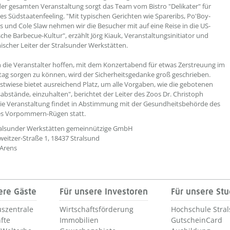
r gesamten Veranstaltung sorgt das Team vom Bistro "Delikater" für
hes Südstaatenfeeling. "Mit typischen Gerichten wie Spareribs, Po'Boy-
 und Cole Slaw nehmen wir die Besucher mit auf eine Reise in die US-
che Barbecue-Kultur", erzählt Jörg Kiauk, Veranstaltungsinitiator und
scher Leiter der Stralsunder Werkstätten.
die Veranstalter hoffen, mit dem Konzertabend für etwas Zerstreuung im
tag sorgen zu können, wird der Sicherheitsgedanke groß geschrieben.
stwiese bietet ausreichend Platz, um alle Vorgaben, wie die gebotenen
sabstände, einzuhalten", berichtet der Leiter des Zoos Dr. Christoph
ie Veranstaltung findet in Abstimmung mit der Gesundheitsbehörde des
es Vorpommern-Rügen statt.
tralsunder Werkstätten gemeinnützige GmbH
weitzer-Straße 1, 18437 Stralsund
 Arens
ere Gäste
Für unsere Investoren
Für unsere St
szentrale
Wirtschaftsförderung
Hochschule Stra
fte
Immobilien
GutscheinCard