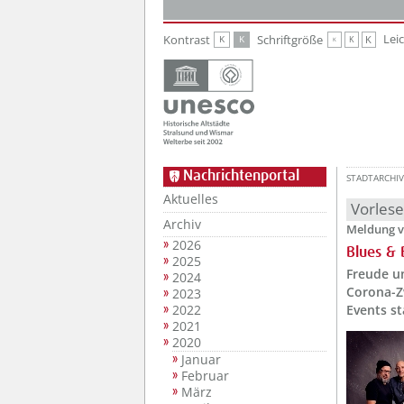
Zur Hauptnavigation
Zum Inhalt
Lei
Kontrast
Schriftgröße
K
K
K
K
K
Nachrichtenportal
STADTARCHIV
Aktuelles
Vorles
Archiv
Meldung v
2026
Blues &
2025
Freude u
2024
Corona-Z
2023
2022
Events st
2021
2020
Januar
Februar
März