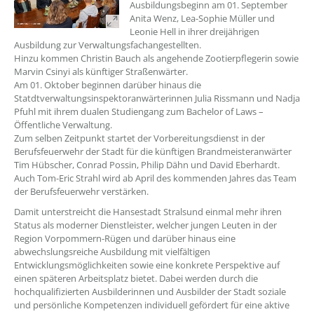
Ausbildungsbeginn am 01. September
Anita Wenz, Lea-Sophie Müller und
Leonie Hell in ihrer dreijährigen
Ausbildung zur Verwaltungsfachangestellten.
Hinzu kommen Christin Bauch als angehende Zootierpflegerin sowie
Marvin Csinyi als künftiger Straßenwärter.
Am 01. Oktober beginnen darüber hinaus die
Statdtverwaltungsinspektoranwärterinnen Julia Rissmann und Nadja
Pfuhl mit ihrem dualen Studiengang zum Bachelor of Laws –
Öffentliche Verwaltung.
Zum selben Zeitpunkt startet der Vorbereitungsdienst in der
Berufsfeuerwehr der Stadt für die künftigen Brandmeisteranwärter
Tim Hübscher, Conrad Possin, Philip Dähn und David Eberhardt.
Auch Tom-Eric Strahl wird ab April des kommenden Jahres das Team
der Berufsfeuerwehr verstärken.
Damit unterstreicht die Hansestadt Stralsund einmal mehr ihren
Status als moderner Dienstleister, welcher jungen Leuten in der
Region Vorpommern-Rügen und darüber hinaus eine
abwechslungsreiche Ausbildung mit vielfältigen
Entwicklungsmöglichkeiten sowie eine konkrete Perspektive auf
einen späteren Arbeitsplatz bietet. Dabei werden durch die
hochqualifizierten Ausbilderinnen und Ausbilder der Stadt soziale
und persönliche Kompetenzen individuell gefördert für eine aktive