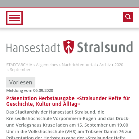
Zur Hauptnavigation
Zum Inhalt
STADTARCHIV
Allgemeines
Nachrichtenportal
Archiv
2020
September
Vorlesen
Meldung vom 06.09.2020
Präsentation Herbstausgabe »Stralsunder Hefte für
Geschichte, Kultur und Alltag«
Das Stadtarchiv der Hansestadt Stralsund, die
Kreisvolkshochschule Vorpommern-Rügen und das Druck-
und Verlagshaus Kruse laden am 15. September um 19.00
Uhr in die Volkshochschule (VHS) am Tribseer Damm 76 zur
Präsentation der Herbstausgabe der »Stralsunder Hefte