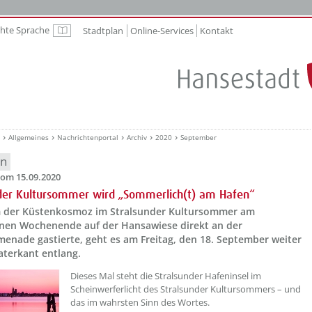
chte Sprache
Stadtplan
Online-Services
Kontakt
Leichte Sprache
Allgemeines
Nachrichtenportal
Archiv
2020
September
en
om 15.09.2020
der Kultursommer wird „Sommerlich(t) am Hafen“
der Küstenkosmoz im Stralsunder Kultursommer am
nen Wochenende auf der Hansawiese direkt an der
enade gastierte, geht es am Freitag, den 18. September weiter
aterkant entlang.
Dieses Mal steht die Stralsunder Hafeninsel im
Scheinwerferlicht des Stralsunder Kultursommers – und
das im wahrsten Sinn des Wortes.