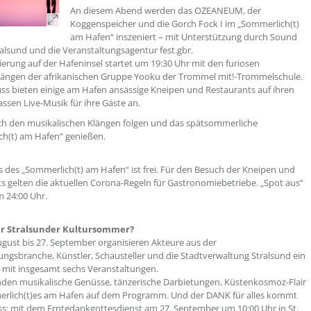
An diesem Abend werden das OZEANEUM, der
Koggenspeicher und die Gorch Fock I im „Sommerlich(t)
am Hafen“ inszeniert – mit Unterstützung durch Sound
ralsund und die Veranstaltungsagentur fest.gbr.
nierung auf der Hafeninsel startet um 19:30 Uhr mit den furiosen
ängen der afrikanischen Gruppe Yooku der Trommel mit!-Trommelschule.
ss bieten einige am Hafen ansässige Kneipen und Restaurants auf ihren
ssen Live-Musik für ihre Gäste an.
ach den musikalischen Klängen folgen und das spätsommerliche
h(t) am Hafen“ genießen.
 des „Sommerlich(t) am Hafen“ ist frei. Für den Besuch der Kneipen und
s gelten die aktuellen Corona-Regeln für Gastronomiebetriebe. „Spot aus“
m 24:00 Uhr.
er Stralsunder Kultursommer?
gust bis 27. September organisieren Akteure aus der
ungsbranche, Künstler, Schausteller und die Stadtverwaltung Stralsund ein
mit insgesamt sechs Veranstaltungen.
nden musikalische Genüsse, tänzerische Darbietungen, Küstenkosmoz-Flair
rlich(t)es am Hafen auf dem Programm. Und der DANK für alles kommt
s: mit dem Erntedankgottesdienst am 27. September um 10:00 Uhr in St.