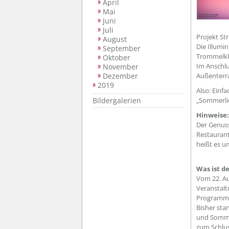
April
Mai
Juni
Juli
Projekt St
August
Die Illumi
September
Trommelkl
Oktober
Im Anschlu
November
Dezember
Außenterra
2019
Also: Einf
Bildergalerien
„Sommerlic
Hinweise:
Der Genuss
Restaurant
heißt es u
Was ist d
Vom 22. Au
Veranstalt
Programm 
Bisher sta
und Somme
zum Schlus