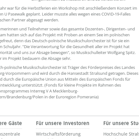
Jahr war für die Herbstferien ein Workshop mit anschließendem Konzert im
en U Pasewalk geplant. Leider musste alles wegen eines COVID-19-Falles
schen Partner abgesagt werden.
hmerinnen und Teilnehmer sowie das gesamte Dozenten-, Dirigenten- und
am hatten sich auf das Projekt mit Proben an einem See im polnischen
gefreut, denn das Deutsch-polnische Musikschulorchester ist für sie ein
im Schuljahr. "Die Verantwortung für die Gesundheit aller im Projekt hat
riorität und uns zur Absage bewogen", so Musikschulleiter Wolfgang Spitz.
er im Projekt bedauern die Absage sehr.
h-polnische Musikschulorchester ist Träger des Förderpreises des Landes
rg-Vorpommern und wird durch die Hansestadt Stralsund getragen. Dieses
rd durch die Europäische Union aus Mitteln des Europäischen Fonds für
Entwicklung unterstützt. (Fonds für kleine Projekte im Rahmen des
onsprogrammes Interreg V A Mecklenburg-
n/Brandenburg/Polen in der Euroregion Pomerania)
ere Gäste
Für unsere Investoren
Für unsere St
szentrale
Wirtschaftsförderung
Hochschule Stra