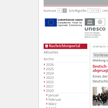
Zur Hauptnavigation
Zum Inhalt
Lei
Kontrast
Schriftgröße
K
K
K
K
K
Nachrichtenportal
STARTSEITE
Aktuelles
Vorles
Archiv
Meldung v
2026
Deutsch-
2025
abgesag
2024
Eines de
2023
Deutschl
2022
2021
2020
Januar
Februar
März