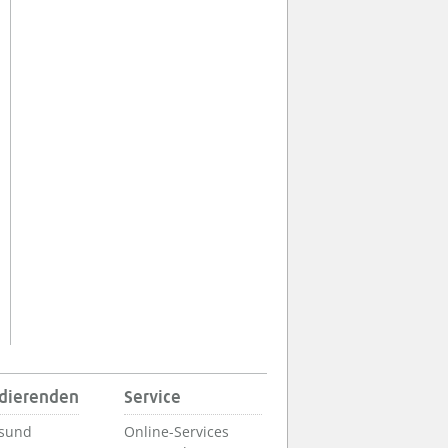
udierenden
Service
lsund
Online-Services