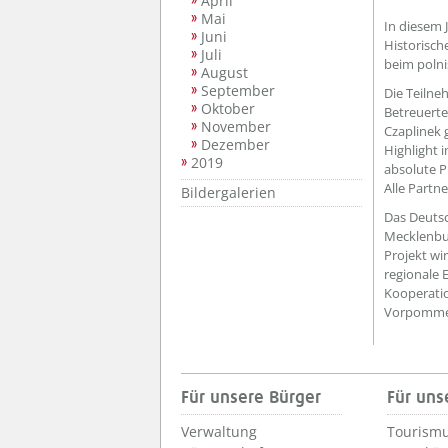
April
Mai
In diesem 
Juni
Historisch
Juli
beim polni
August
September
Die Teilne
Oktober
Betreuerte
November
Czaplinek 
Dezember
Highlight 
2019
absolute P
Alle Partn
Bildergalerien
Das Deutsc
Mecklenbu
Projekt wi
regionale 
Kooperati
Vorpommer
Für unsere Bürger
Für uns
Verwaltung
Tourismu