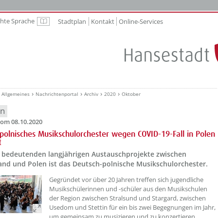
chte Sprache
Stadtplan
Kontakt
Online-Services
Leichte Sprache
Allgemeines
Nachrichtenportal
Archiv
2020
Oktober
en
om 08.10.2020
polnisches Musikschulorchester wegen COVID-19-Fall in Polen
t
r bedeutenden langjährigen Austauschprojekte zwischen
and und Polen ist das Deutsch-polnische Musikschulorchester.
Gegründet vor über 20 Jahren treffen sich jugendliche
Musikschülerinnen und -schüler aus den Musikschulen
der Region zwischen Stralsund und Stargard, zwischen
Usedom und Stettin für ein bis zwei Begegnungen im Jahr,
um gemeinsam zu musizieren und zu konzertieren.