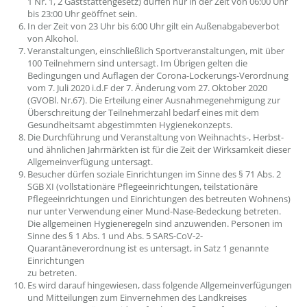
1 Nr. 1, 2 Gaststättengesetz) dürfen nur in der Zeit von 06:00 Uhr
bis 23:00 Uhr geöffnet sein.
In der Zeit von 23 Uhr bis 6:00 Uhr gilt ein Außenabgabeverbot
von Alkohol.
Veranstaltungen, einschließlich Sportveranstaltungen, mit über
100 Teilnehmern sind untersagt. Im Übrigen gelten die
Bedingungen und Auflagen der Corona-Lockerungs-Verordnung
vom 7. Juli 2020 i.d.F der 7. Änderung vom 27. Oktober 2020
(GVOBl. Nr.67). Die Erteilung einer Ausnahmegenehmigung zur
Überschreitung der Teilnehmerzahl bedarf eines mit dem
Gesundheitsamt abgestimmten Hygienekonzepts.
Die Durchführung und Veranstaltung von Weihnachts-, Herbst-
und ähnlichen Jahrmärkten ist für die Zeit der Wirksamkeit dieser
Allgemeinverfügung untersagt.
Besucher dürfen soziale Einrichtungen im Sinne des § 71 Abs. 2
SGB XI (vollstationäre Pflegeeinrichtungen, teilstationäre
Pflegeeinrichtungen und Einrichtungen des betreuten Wohnens)
nur unter Verwendung einer Mund-Nase-Bedeckung betreten.
Die allgemeinen Hygieneregeln sind anzuwenden. Personen im
Sinne des § 1 Abs. 1 und Abs. 5 SARS-CoV-2-
Quarantäneverordnung ist es untersagt, in Satz 1 genannte
Einrichtungen
zu betreten.
Es wird darauf hingewiesen, dass folgende Allgemeinverfügungen
und Mitteilungen zum Einvernehmen des Landkreises