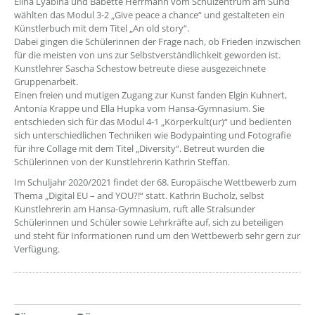
Elina Lyabina und Babette Herrmann vom Schulzentrum am Sund
wählten das Modul 3-2 „Give peace a chance“ und gestalteten ein
Künstlerbuch mit dem Titel „An old story“.
Dabei gingen die Schülerinnen der Frage nach, ob Frieden inzwischen
für die meisten von uns zur Selbstverständlichkeit geworden ist.
Kunstlehrer Sascha Schestow betreute diese ausgezeichnete
Gruppenarbeit.
Einen freien und mutigen Zugang zur Kunst fanden Elgin Kuhnert,
Antonia Krappe und Ella Hupka vom Hansa-Gymnasium. Sie
entschieden sich für das Modul 4-1 „Körperkult(ur)“ und bedienten
sich unterschiedlichen Techniken wie Bodypainting und Fotografie
für ihre Collage mit dem Titel „Diversity“. Betreut wurden die
Schülerinnen von der Kunstlehrerin Kathrin Steffan.
Im Schuljahr 2020/2021 findet der 68. Europäische Wettbewerb zum
Thema „Digital EU – and YOU?!“ statt. Kathrin Bucholz, selbst
Kunstlehrerin am Hansa-Gymnasium, ruft alle Stralsunder
Schülerinnen und Schüler sowie Lehrkräfte auf, sich zu beteiligen
und steht für Informationen rund um den Wettbewerb sehr gern zur
Verfügung.