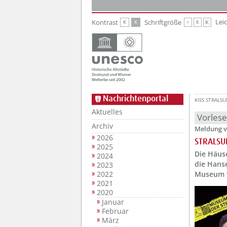
Zur Hauptnavigation
Zum Inhalt
Lei
Kontrast
Schriftgröße
K
K
K
K
K
Nachrichtenportal
KISS STRALS
Aktuelles
Vorles
Archiv
Meldung v
2026
STRALSU
2025
Die Häus
2024
die Hanse
2023
2022
Museum v
2021
2020
Januar
Februar
März