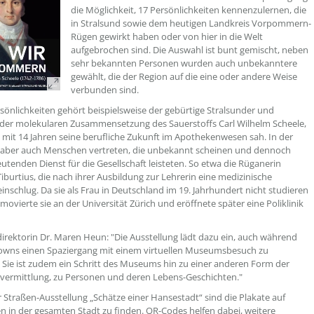
die Möglichkeit, 17 Persönlichkeiten kennenzulernen, die
in Stralsund sowie dem heutigen Landkreis Vorpommern-
Rügen gewirkt haben oder von hier in die Welt
aufgebrochen sind. Die Auswahl ist bunt gemischt, neben
sehr bekannten Personen wurden auch unbekanntere
gewählt, die der Region auf die eine oder andere Weise
verbunden sind.
sönlichkeiten gehört beispielsweise der gebürtige Stralsunder und
der molekularen Zusammensetzung des Sauerstoffs Carl Wilhelm Scheele,
s mit 14 Jahren seine berufliche Zukunft im Apothekenwesen sah. In der
 aber auch Menschen vertreten, die unbekannt scheinen und dennoch
utenden Dienst für die Gesellschaft leisteten. So etwa die Rüganerin
Tiburtius, die nach ihrer Ausbildung zur Lehrerin eine medizinische
inschlug. Da sie als Frau in Deutschland im 19. Jahrhundert nicht studieren
movierte sie an der Universität Zürich und eröffnete später eine Poliklinik
ektorin Dr. Maren Heun: "Die Ausstellung lädt dazu ein, auch während
owns einen Spaziergang mit einem virtuellen Museumsbesuch zu
 Sie ist zudem ein Schritt des Museums hin zu einer anderen Form der
vermittlung, zu Personen und deren Lebens-Geschichten."
r Straßen-Ausstellung „Schätze einer Hansestadt“ sind die Plakate auf
en in der gesamten Stadt zu finden. QR-Codes helfen dabei, weitere