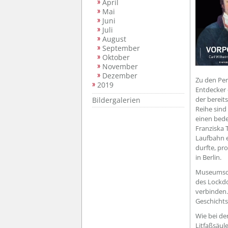
April
Mai
Juni
Juli
August
September
Oktober
November
Dezember
Zu den Per
2019
Entdecker 
der bereit
Bildergalerien
Reihe sind
einen bede
Franziska 
Laufbahn e
durfte, pro
in Berlin.
Museumsdir
des Lockd
verbinden.
Geschichts
Wie bei de
Litfaßsäul