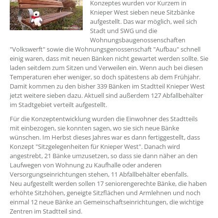
Konzeptes wurden vor Kurzem in
Knieper West sieben neue Sitzbänke
aufgestellt. Das war möglich, weil sich
Stadt und SWG und die
Wohnungsbaugenossenschaften
"Volkswerft" sowie die Wohnungsgenossenschaft "Aufbau" schnell
einig waren, dass mit neuen Bänken nicht gewartet werden sollte. Sie
laden seitdem zum Sitzen und Verweilen ein. Wenn auch bei diesen
Temperaturen eher weniger, so doch spätestens ab dem Frühjahr.
Damit kommen zu den bisher 339 Bänken im Stadtteil Knieper West
jetzt weitere sieben dazu. Aktuell sind außerdem 127 Abfallbehälter
im Stadtgebiet verteilt aufgestellt.
Für die Konzeptentwicklung wurden die Einwohner des Stadtteils
mit einbezogen, sie konnten sagen, wo sie sich neue Bänke
wünschen. Im Herbst dieses Jahres war es dann fertiggestellt, dass
Konzept "Sitzgelegenheiten für Knieper West". Danach wird
angestrebt, 21 Bänke umzusetzen, so dass sie dann näher an den
Laufwegen von Wohnung zu Kaufhalle oder anderen
Versorgungseinrichtungen stehen, 11 Abfallbehälter ebenfalls.
Neu aufgestellt werden sollen 17 seniorengerechte Bänke, die haben
erhöhte Sitzhöhen, geneigte Sitzflächen und Armlehnen und noch
einmal 12 neue Bänke an Gemeinschaftseinrichtungen, die wichtige
Zentren im Stadtteil sind.