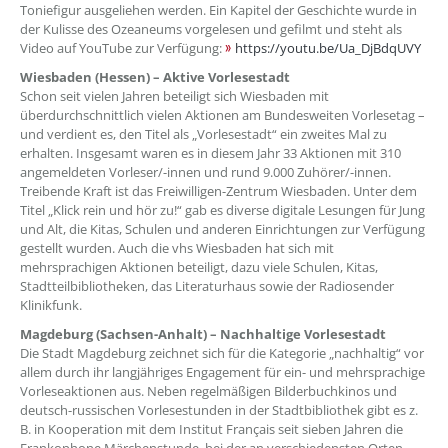
Toniefigur ausgeliehen werden. Ein Kapitel der Geschichte wurde in
der Kulisse des Ozeaneums vorgelesen und gefilmt und steht als
Video auf YouTube zur Verfügung:
https://youtu.be/Ua_DjBdqUVY
Wiesbaden (Hessen) – Aktive Vorlesestadt
Schon seit vielen Jahren beteiligt sich Wiesbaden mit
überdurchschnittlich vielen Aktionen am Bundesweiten Vorlesetag –
und verdient es, den Titel als „Vorlesestadt“ ein zweites Mal zu
erhalten. Insgesamt waren es in diesem Jahr 33 Aktionen mit 310
angemeldeten Vorleser/-innen und rund 9.000 Zuhörer/-innen.
Treibende Kraft ist das Freiwilligen-Zentrum Wiesbaden. Unter dem
Titel „Klick rein und hör zu!“ gab es diverse digitale Lesungen für Jung
und Alt, die Kitas, Schulen und anderen Einrichtungen zur Verfügung
gestellt wurden. Auch die vhs Wiesbaden hat sich mit
mehrsprachigen Aktionen beteiligt, dazu viele Schulen, Kitas,
Stadtteilbibliotheken, das Literaturhaus sowie der Radiosender
Klinikfunk.
Magdeburg (Sachsen-Anhalt) – Nachhaltige Vorlesestadt
Die Stadt Magdeburg zeichnet sich für die Kategorie „nachhaltig“ vor
allem durch ihr langjähriges Engagement für ein- und mehrsprachige
Vorleseaktionen aus. Neben regelmäßigen Bilderbuchkinos und
deutsch-russischen Vorlesestunden in der Stadtbibliothek gibt es z.
B. in Kooperation mit dem Institut Français seit sieben Jahren die