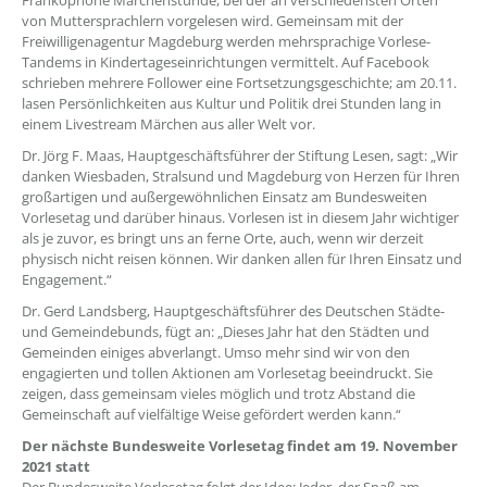
Frankophone Märchenstunde, bei der an verschiedensten Orten
von Muttersprachlern vorgelesen wird. Gemeinsam mit der
Freiwilligenagentur Magdeburg werden mehrsprachige Vorlese-
Tandems in Kindertageseinrichtungen vermittelt. Auf Facebook
schrieben mehrere Follower eine Fortsetzungsgeschichte; am 20.11.
lasen Persönlichkeiten aus Kultur und Politik drei Stunden lang in
einem Livestream Märchen aus aller Welt vor.
Dr. Jörg F. Maas, Hauptgeschäftsführer der Stiftung Lesen, sagt: „Wir
danken Wiesbaden, Stralsund und Magdeburg von Herzen für Ihren
großartigen und außergewöhnlichen Einsatz am Bundesweiten
Vorlesetag und darüber hinaus. Vorlesen ist in diesem Jahr wichtiger
als je zuvor, es bringt uns an ferne Orte, auch, wenn wir derzeit
physisch nicht reisen können. Wir danken allen für Ihren Einsatz und
Engagement.“
Dr. Gerd Landsberg, Hauptgeschäftsführer des Deutschen Städte-
und Gemeindebunds, fügt an: „Dieses Jahr hat den Städten und
Gemeinden einiges abverlangt. Umso mehr sind wir von den
engagierten und tollen Aktionen am Vorlesetag beeindruckt. Sie
zeigen, dass gemeinsam vieles möglich und trotz Abstand die
Gemeinschaft auf vielfältige Weise gefördert werden kann.“
Der nächste Bundesweite Vorlesetag findet am 19. November
2021 statt