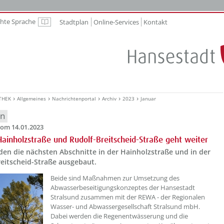
chte Sprache
Stadtplan
Online-Services
Kontakt
Leichte Sprache
THEK
Allgemeines
Nachrichtenportal
Archiv
2023
Januar
en
om 14.01.2023
ainholzstraße und Rudolf-Breitscheid-Straße geht weiter
den die nächsten Abschnitte in der Hainholzstraße und in der
reitscheid-Straße ausgebaut.
??? absaetzeOben[1]/titel ???
Beide sind Maßnahmen zur Umsetzung des
Abwasserbeseitigungskonzeptes der Hansestadt
Stralsund zusammen mit der REWA - der Regionalen
Wasser- und Abwassergesellschaft Stralsund mbH.
Dabei werden die Regenentwässerung und die