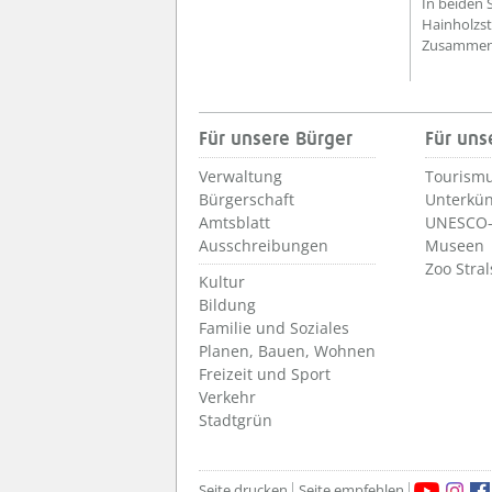
In beiden 
Hainholzst
Zusammenha
Für unsere Bürger
Für uns
Verwaltung
Tourismu
Bürgerschaft
Unterkün
Amtsblatt
UNESCO-
Ausschreibungen
Museen
Zoo Stra
Kultur
Bildung
Familie und Soziales
Planen, Bauen, Wohnen
Freizeit und Sport
Verkehr
Stadtgrün
Seite drucken
Seite empfehlen