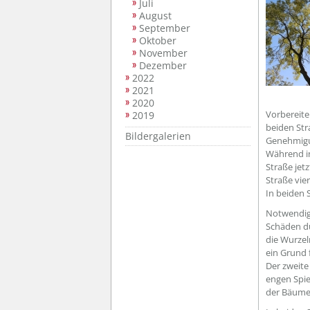
Juli
August
September
Oktober
November
Dezember
2022
2021
2020
Vorbereite
2019
beiden Str
Bildergalerien
Genehmigu
Während in
Straße jet
Straße vier
In beiden 
Notwendig 
Schäden du
die Wurzel
ein Grund 
Der zweite
engen Spie
der Bäume 