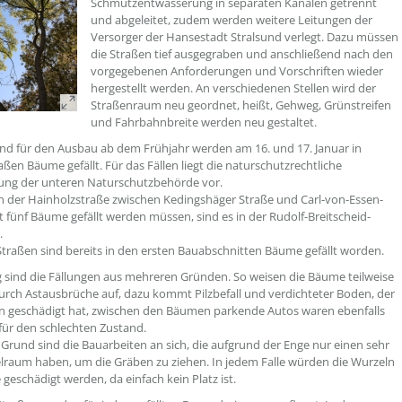
Schmutzentwässerung in separaten Kanälen getrennt
und abgeleitet, zudem werden weitere Leitungen der
Versorger der Hansestadt Stralsund verlegt. Dazu müssen
die Straßen tief ausgegraben und anschließend nach den
vorgegebenen Anforderungen und Vorschriften wieder
hergestellt werden. An verschiedenen Stellen wird der
Straßenraum neu geordnet, heißt, Gehweg, Grünstreifen
und Fahrbahnbreite werden neu gestaltet.
nd für den Ausbau ab dem Frühjahr werden am 16. und 17. Januar in
aßen Bäume gefällt. Für das Fällen liegt die naturschutzrechtliche
ng der unteren Naturschutzbehörde vor.
 der Hainholzstraße zwischen Kedingshäger Straße und Carl-von-Essen-
zt fünf Bäume gefällt werden müssen, sind es in der Rudolf-Breitscheid-
.
Straßen sind bereits in den ersten Bauabschnitten Bäume gefällt worden.
sind die Fällungen aus mehreren Gründen. So weisen die Bäume teilweise
rch Astausbrüche auf, dazu kommt Pilzbefall und verdichteter Boden, der
n geschädigt hat, zwischen den Bäumen parkende Autos waren ebenfalls
für den schlechten Zustand.
 Grund sind die Bauarbeiten an sich, die aufgrund der Enge nur einen sehr
lraum haben, um die Gräben zu ziehen. In jedem Falle würden die Wurzeln
geschädigt werden, da einfach kein Platz ist.