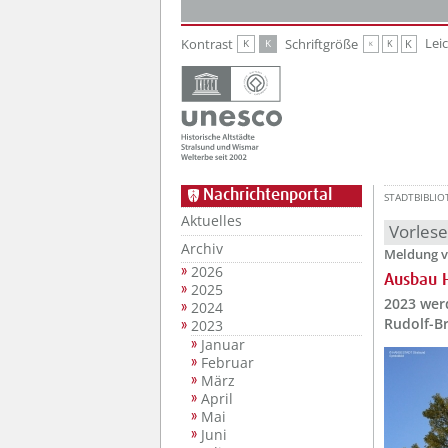
Zur Hauptnavigation
Zum Inhalt
Lei
Kontrast
Schriftgröße
K
K
K
K
K
Nachrichtenportal
STADTBIBLIO
Aktuelles
Vorles
Archiv
Meldung v
2026
Ausbau H
2025
2023 wer
2024
Rudolf-B
2023
Januar
Februar
März
April
Mai
Juni