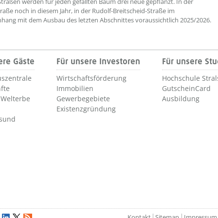
Straßen werden für jeden gefällten Baum drei neue gepflanzt. In der
raße noch in diesem Jahr, in der Rudolf-Breitscheid-Straße im
ng mit dem Ausbau des letzten Abschnittes voraussichtlich 2025/2026.
ere Gäste
Für unsere Investoren
Für unsere St
szentrale
Wirtschaftsförderung
Hochschule Stra
fte
Immobilien
GutscheinCard
Welterbe
Gewerbegebiete
Ausbildung
Existenzgründung
lsund
Kontakt
Sitemap
Impressum