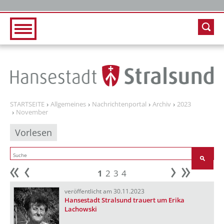
Zur Hauptnavigation
Zum Inhalt
STARTSEITE
Allgemeines
Nachrichtenportal
Archiv
2023
November
Vorlesen
1
2
3
4
Anfang
zurück
weiter
Ende
veröffentlicht am 30.11.2023
Hansestadt Stralsund trauert um Erika
Lachowski