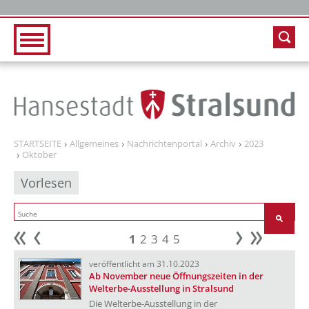
Zur Hauptnavigation
Zum Inhalt
STARTSEITE
Allgemeines
Nachrichtenportal
Archiv
2023
Oktober
Vorlesen
1
2
3
4
5
Anfang
zurück
weiter
Ende
veröffentlicht am 31.10.2023
Ab November neue Öffnungszeiten in der
Welterbe-Ausstellung in Stralsund
Die Welterbe-Ausstellung in der