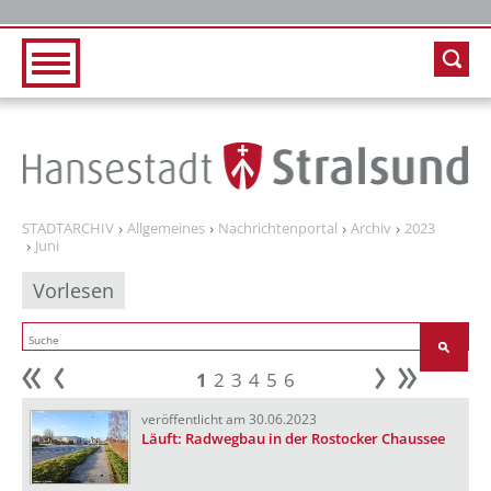
Zur Hauptnavigation
Zum Inhalt
STADTARCHIV
Allgemeines
Nachrichtenportal
Archiv
2023
Juni
Vorlesen
1
2
3
4
5
6
Anfang
zurück
weiter
Ende
veröffentlicht am 30.06.2023
Läuft: Radwegbau in der Rostocker Chaussee