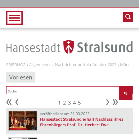
Zur Hauptnavigation
Zum Inhalt
FRIEDHOF
Allgemeines
Nachrichtenportal
Archiv
2023
März
Vorlesen
1
2
3
4
5
Anfang
zurück
weiter
Ende
veröffentlicht am 31.03.2023
Hansestadt Stralsund erhält Nachlass ihres
Ehrenbürgers Prof. Dr. Herbert Ewe