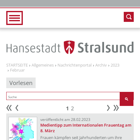
Zur Hauptnavigation
Zum Inhalt
STARTSEITE
Allgemeines
Nachrichtenportal
Archiv
2023
Februar
Vorlesen
1
2
Anfang
zurück
weiter
Ende
veröffentlicht am 28.02.2023
Medientipp zum Internationalen Frauentag am
8. März
Frauen kämpfen seit Jahrhunderten um ihre