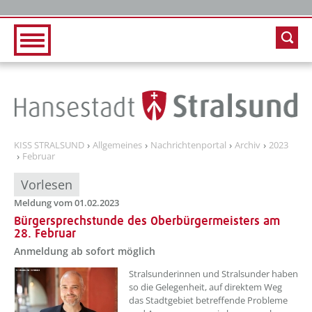
Zur Hauptnavigation
Zum Inhalt
KISS STRALSUND
Allgemeines
Nachrichtenportal
Archiv
2023
Februar
Vorlesen
Meldung vom 01.02.2023
Bürgersprechstunde des Oberbürgermeisters am
28. Februar
Anmeldung ab sofort möglich
??? absaetzeOben[1]/titel ???
Stralsunderinnen und Stralsunder haben
so die Gelegenheit, auf direktem Weg
das Stadtgebiet betreffende Probleme