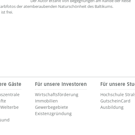
Der Autor erzählt von Begegnungen am Rande der Reise
Farbfotos der atemberaubenden Naturschönheit des Baltikums.
ist frei.
ere Gäste
Für unsere Investoren
Für unsere St
szentrale
Wirtschaftsförderung
Hochschule Stra
fte
Immobilien
GutscheinCard
Welterbe
Gewerbegebiete
Ausbildung
Existenzgründung
lsund