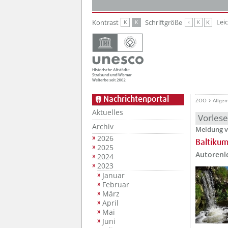
Zur Hauptnavigation
Zum Inhalt
Lei
Kontrast
Schriftgröße
K
K
K
K
K
Nachrichtenportal
ZOO
Allge
Aktuelles
Vorles
Archiv
Meldung v
2026
Baltikum
2025
Autorenle
2024
2023
Januar
Februar
März
April
Mai
Juni