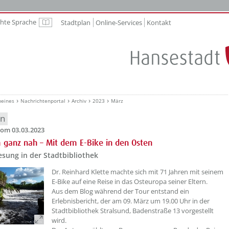
chte Sprache
Stadtplan
Online-Services
Kontakt
Leichte Sprache
meines
Nachrichtenportal
Archiv
2023
März
en
om 03.03.2023
 ganz nah – Mit dem E-Bike in den Osten
sung in der Stadtbibliothek
??? absaetzeOben[1]/titel ???
Dr. Reinhard Klette machte sich mit 71 Jahren mit seinem
E-Bike auf eine Reise in das Osteuropa seiner Eltern.
Aus dem Blog während der Tour entstand ein
Erlebnisbericht, der am 09. März um 19.00 Uhr in der
Stadtbibliothek Stralsund, Badenstraße 13 vorgestellt
wird.