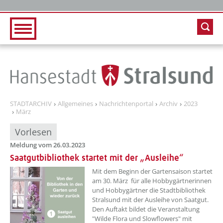
Zur Hauptnavigation
Zum Inhalt
STADTARCHIV
Allgemeines
Nachrichtenportal
Archiv
2023
März
Vorlesen
Meldung vom 26.03.2023
Saatgutbibliothek startet mit der „Ausleihe“
??? absaetzeOben[1]/titel ???
Mit dem Beginn der Gartensaison startet
am 30. März für alle Hobbygärtnerinnen
und Hobbygärtner die Stadtbibliothek
Stralsund mit der Ausleihe von Saatgut.
Den Auftakt bildet die Veranstaltung
"Wilde Flora und Slowflowers" mit