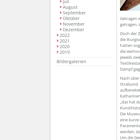
Juli
August
September
Oktober
Getragen w
November
getragen, 
Dezember
Doch der Z
2022
die liturg
2021
hatten sog
2020
die wertvo
2019
jeweils zw
Bildergalerien
Textilrest
Dampf gegl
Nach über 
Stralsund.
aufbereite
Katharinen
„das hat d
Kunsthisto
Die Museum
eine kurze
Paramente 
werden, da
Um die Gew