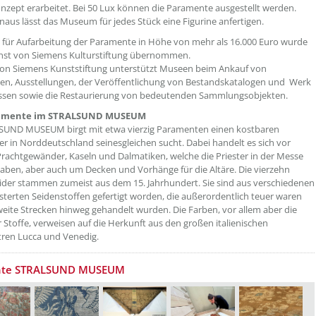
onzept erarbeitet. Bei 50 Lux können die Paramente ausgestellt werden.
naus lässt das Museum für jedes Stück eine Figurine anfertigen.
 für Aufarbeitung der Paramente in Höhe von mehr als 16.000 Euro wurde
rnst von Siemens Kulturstiftung übernommen.
von Siemens Kunststiftung unterstützt Museen beim Ankauf von
n, Ausstellungen, der Veröffentlichung von Bestandskatalogen und Werk
issen sowie die Restaurierung von bedeutenden Sammlungsobjekten.
amente im STRALSUND MUSEUM
SUND MUSEUM birgt mit etwa vierzig Paramenten einen kostbaren
er in Norddeutschland seinesgleichen sucht. Dabei handelt es sich vor
rachtgewänder, Kaseln und Dalmatiken, welche die Priester in der Messe
aben, aber auch um Decken und Vorhänge für die Altäre. Die vierzehn
eider stammen zumeist aus dem 15. Jahrhundert. Sie sind aus verschiedenen
terten Seidenstoffen gefertigt worden, die außerordentlich teuer waren
eite Strecken hinweg gehandelt wurden. Die Farben, vor allem aber die
 Stoffe, verweisen auf die Herkunft aus den großen italienischen
ren Lucca und Venedig.
nte STRALSUND MUSEUM