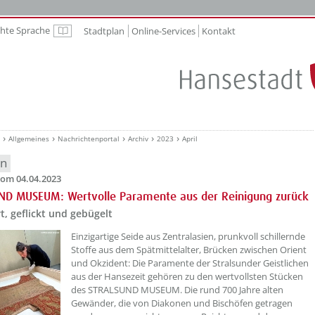
chte Sprache
Stadtplan
Online-Services
Kontakt
Leichte Sprache
Allgemeines
Nachrichtenportal
Archiv
2023
April
en
om 04.04.2023
ND MUSEUM: Wertvolle Paramente aus der Reinigung zurück
, geflickt und gebügelt
??? absaetzeOben[1]/titel ???
Einzigartige Seide aus Zentralasien, prunkvoll schillernde
Stoffe aus dem Spätmittelalter, Brücken zwischen Orient
und Okzident: Die Paramente der Stralsunder Geistlichen
aus der Hansezeit gehören zu den wertvollsten Stücken
des STRALSUND MUSEUM. Die rund 700 Jahre alten
Gewänder, die von Diakonen und Bischöfen getragen