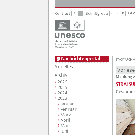
Zur Hauptnavigation
Zum Inhalt
Lei
Kontrast
Schriftgröße
K
K
K
K
K
Nachrichtenportal
STADTARCHIV
Aktuelles
Vorles
Archiv
Meldung v
2026
STRALSU
2025
Gesäubert
2024
2023
Januar
Februar
März
April
Mai
Juni