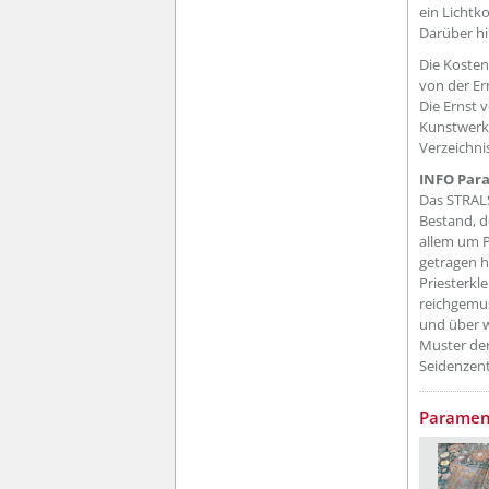
ein Lichtk
Darüber hi
Die Kosten
von der E
Die Ernst 
Kunstwerke
Verzeichn
INFO Par
Das STRAL
Bestand, d
allem um P
getragen h
Priesterkl
reichgemus
und über w
Muster der
Seidenzent
Parame