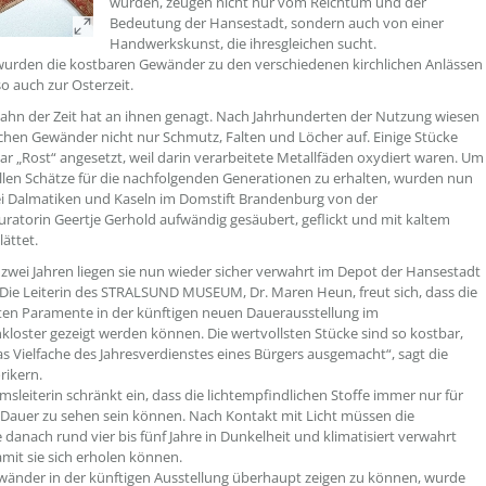
wurden, zeugen nicht nur vom Reichtum und der
Bedeutung der Hansestadt, sondern auch von einer
Handwerkskunst, die ihresgleichen sucht.
urden die kostbaren Gewänder zu den verschiedenen kirchlichen Anlässen
so auch zur Osterzeit.
ahn der Zeit hat an ihnen genagt. Nach Jahrhunderten der Nutzung wiesen
ischen Gewänder nicht nur Schmutz, Falten und Löcher auf. Einige Stücke
ar „Rost“ angesetzt, weil darin verarbeitete Metallfäden oxydiert waren. Um
llen Schätze für die nachfolgenden Generationen zu erhalten, wurden nun
ei Dalmatiken und Kaseln im Domstift Brandenburg von der
auratorin Geertje Gerhold aufwändig gesäubert, geflickt und mit kaltem
ättet.
zwei Jahren liegen sie nun wieder sicher verwahrt im Depot der Hansestadt
 Die Leiterin des STRALSUND MUSEUM, Dr. Maren Heun, freut sich, dass die
ten Paramente in der künftigen neuen Dauerausstellung im
kloster gezeigt werden können. Die wertvollsten Stücke sind so kostbar,
as Vielfache des Jahresverdienstes eines Bürgers ausgemacht“, sagt die
rikern.
sleiterin schränkt ein, dass die lichtempfindlichen Stoffe immer nur für
 Dauer zu sehen sein können. Nach Kontakt mit Licht müssen die
danach rund vier bis fünf Jahre in Dunkelheit und klimatisiert verwahrt
mit sie sich erholen können.
änder in der künftigen Ausstellung überhaupt zeigen zu können, wurde