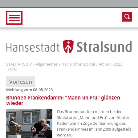
Zur Hauptnavigation
Zum Inhalt
STADTARCHIV
Allgemeines
Nachrichtenportal
Archiv
2023
Mai
Vorlesen
Meldung vom 08.05.2023
Brunnen Frankendamm: "Mann un Fru" glänzen
wieder
??? absaetzeOben[1]/titel ???
Das Brunnenbecken mit den beiden
Skulpturen „Mann und Fru“ von Günter
Kaden war im Zuge der Sanierung des
Frankendammes im Jahr 2009 aufgestellt
worden.